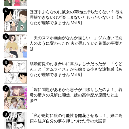
ほぼ手ぶらなのに彼女の荷物は持ちたくない？ 彼を
理解できないけど楽しまないともったいない！【あ
なたが理解できません Vol.8】
「夫のスマホ画面がなんか怪しい…」ジム通いで別
人のように変わった!? 夫が隠していた衝撃の事実と
は
結婚前提の付き合いに喜ぶよし子だったが…「うど
ん」と「オムライス」から始まる小さな違和感【あ
なたが理解できません Vol.5】
「嫁に問題があるから息子が目移りしたのよ！」義
母の驚きの見解に唖然…嫁の高学歴が原因だと主
張!?
「私が絶対に娘の可能性を開花させる…！」娘に高
額を注ぎ自分の夢を押しつけた母の大誤算