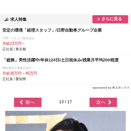
さらに見る
求人特集
安定の環境「経理スタッフ」/日野自動車グループ企業
日野ハーモニー株式会社
月給23万円～
正社員 / 東京都
「総務」男性活躍中/年休124日/土日祝休み/残業月平均20H程度
東和電気工事株式会社
月給30万円～45万円
正社員 / 愛知県
sponsored by 求人ボックス
13 / 17
前へ
次へ