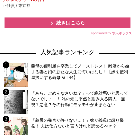
正社員 / 東京都
続きはこちら
sponsored by 求人ボックス
人気記事ランキング
義母の便利屋を卒業してノーストレス！ 離婚から始
まる妻と娘の新たな人生に悔いはなし！【嫁を便利
屋扱いする義母 Vol.44】
「あら、ごめんなさいね？」って絶対悪いと思って
ないでしょ…！ 私の畑に平然と踏み入る隣人…無
視？悪意？その行動にモヤモヤが止まらない
「義母の発言が許せない…！」嫁が義母に怒り爆
発！ 夫は仕方ないと言うけれど諦めるべき？