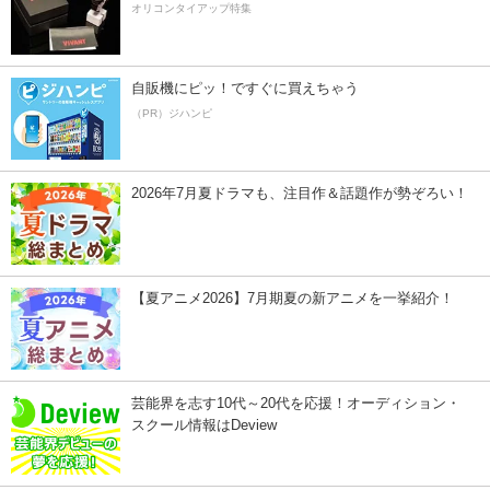
オリコンタイアップ特集
自販機にピッ！ですぐに買えちゃう
（PR）ジハンピ
2026年7月夏ドラマも、注目作＆話題作が勢ぞろい！
【夏アニメ2026】7月期夏の新アニメを一挙紹介！
芸能界を志す10代～20代を応援！オーディション・
スクール情報はDeview