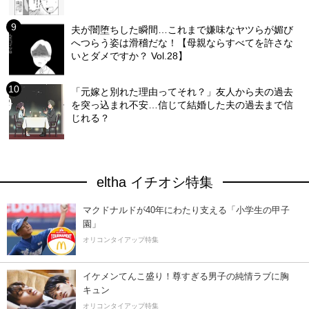
夫が闇堕ちした瞬間…これまで嫌味なヤツらが媚び
へつらう姿は滑稽だな！【母親ならすべてを許さな
いとダメですか？ Vol.28】
「元嫁と別れた理由ってそれ？」友人から夫の過去
を突っ込まれ不安…信じて結婚した夫の過去まで信
じれる？
eltha イチオシ特集
マクドナルドが40年にわたり支える「小学生の甲子
園」
オリコンタイアップ特集
イケメンてんこ盛り！尊すぎる男子の純情ラブに胸
キュン
オリコンタイアップ特集