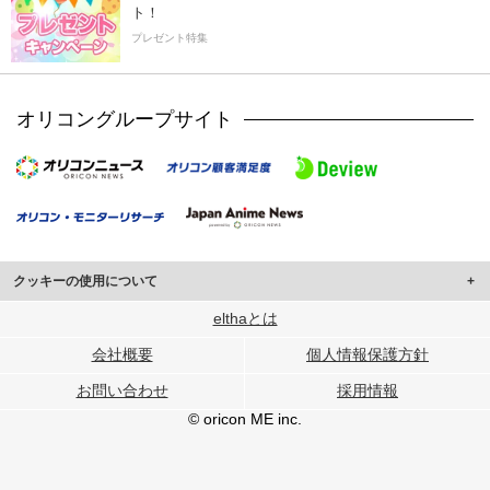
ト！
プレゼント特集
オリコングループサイト
クッキーの使用について
このサイトでは Cookie を使用して、ユーザーに合わせたコンテンツや広告の
elthaとは
表示、ソーシャル メディア機能の提供、広告の表示回数やクリック数の測定を
会社概要
個人情報保護方針
行っています。
また、ユーザーによるサイトの利用状況についても情報を収集し、ソーシャル
お問い合わせ
採用情報
メディアや広告配信、データ解析の各パートナーに提供しています。
各パートナーは、この情報とユーザーが各パートナーに提供した他の情報や、
© oricon ME inc.
ユーザーが各パートナーのサービスを使用したときに収集した他の情報を組み
合わせて使用することがあります。