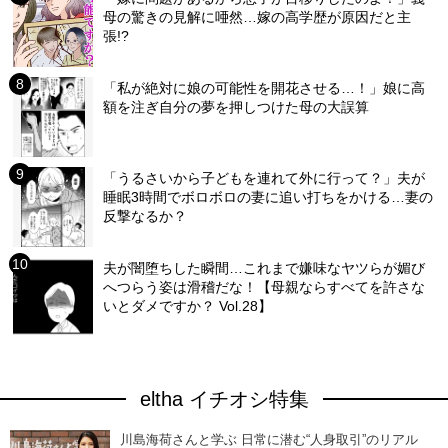
母の驚きの見解に唖然…嫁の高学歴が原因だと主
張!?
「私が絶対に娘の可能性を開花させる…！」娘に高
額を注ぎ自分の夢を押しつけた母の大誤算
「うるさいから子どもを連れて外に行って？」夫が
睡眠3時間でボロボロの妻に追い打ちをかける…妻の
反撃なるか？
夫が闇堕ちした瞬間…これまで嫌味なヤツらが媚び
へつらう姿は滑稽だな！【母親ならすべてを許さな
いとダメですか？ Vol.28】
eltha イチオシ特集
川島海荷さんと学ぶ 日常に潜む“人身取引”のリアル