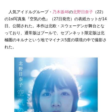
人気アイドルグループ・
乃木坂46
の
北野日奈子
（22）
の1st写真集『空気の色』（27日発売）の表紙カットが14
日、公開された。本作は北欧・スウェーデンが舞台とな
っており、通常版はプールで、セブンネット限定版は北
極圏のキルナという地でマイナス5度の環境の中で撮影さ
れた。