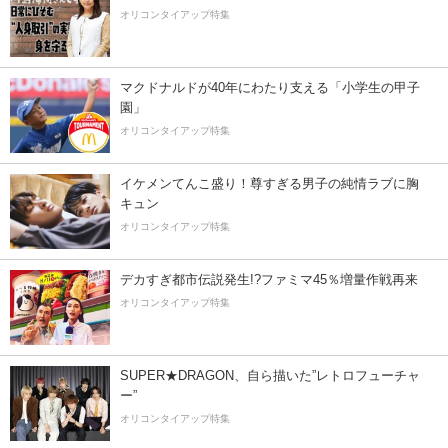
オリコンタイアップ特集
マクドナルドが40年にわたり支える「小学生の甲子
園」
オリコンタイアップ特集
イケメンてんこ盛り！尊すぎる男子の純情ラブに胸
キュン
オリコンタイアップ特集
デカすぎ都市伝説発生!?ファミマ45％増量作戦再来
オリコンタイアップ特集
SUPER★DRAGON、自ら描いた”レトロフューチャ
ー”
オリコンタイアップ特集