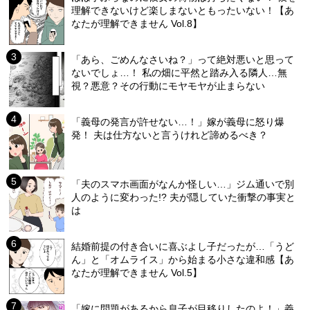
理解できないけど楽しまないともったいない！【あ
なたが理解できません Vol.8】
「あら、ごめんなさいね？」って絶対悪いと思って
ないでしょ…！ 私の畑に平然と踏み入る隣人…無
視？悪意？その行動にモヤモヤが止まらない
「義母の発言が許せない…！」嫁が義母に怒り爆
発！ 夫は仕方ないと言うけれど諦めるべき？
「夫のスマホ画面がなんか怪しい…」ジム通いで別
人のように変わった!? 夫が隠していた衝撃の事実と
は
結婚前提の付き合いに喜ぶよし子だったが…「うど
ん」と「オムライス」から始まる小さな違和感【あ
なたが理解できません Vol.5】
「嫁に問題があるから息子が目移りしたのよ！」義