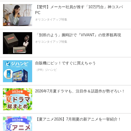
【驚愕】メーカー社員が推す「10万円台」神コスパ
PC
オリコンタイアップ特集
「別班のよう」腕時計で『VIVANT』の世界観再現
オリコンタイアップ特集
自販機にピッ！ですぐに買えちゃう
（PR）ジハンピ
2026年7月夏ドラマも、注目作＆話題作が勢ぞろい！
【夏アニメ2026】7月期夏の新アニメを一挙紹介！