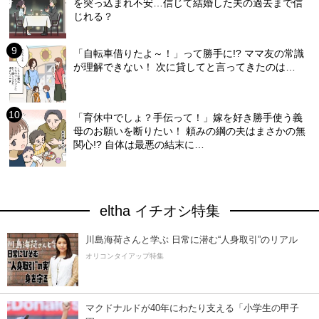
を突っ込まれ不安…信じて結婚した夫の過去まで信
じれる？
「自転車借りたよ～！」って勝手に!? ママ友の常識
が理解できない！ 次に貸してと言ってきたのは…
「育休中でしょ？手伝って！」嫁を好き勝手使う義
母のお願いを断りたい！ 頼みの綱の夫はまさかの無
関心!? 自体は最悪の結末に…
eltha イチオシ特集
川島海荷さんと学ぶ 日常に潜む“人身取引”のリアル
オリコンタイアップ特集
マクドナルドが40年にわたり支える「小学生の甲子