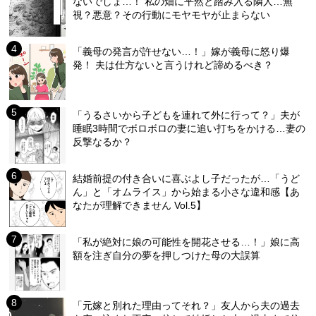
ないでしょ…！ 私の畑に平然と踏み入る隣人…無
視？悪意？その行動にモヤモヤが止まらない
「義母の発言が許せない…！」嫁が義母に怒り爆
発！ 夫は仕方ないと言うけれど諦めるべき？
「うるさいから子どもを連れて外に行って？」夫が
睡眠3時間でボロボロの妻に追い打ちをかける…妻の
反撃なるか？
結婚前提の付き合いに喜ぶよし子だったが…「うど
ん」と「オムライス」から始まる小さな違和感【あ
なたが理解できません Vol.5】
「私が絶対に娘の可能性を開花させる…！」娘に高
額を注ぎ自分の夢を押しつけた母の大誤算
「元嫁と別れた理由ってそれ？」友人から夫の過去