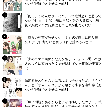
なたが理解できません Vol.8】
「あら、ごめんなさいね？」って絶対悪いと思って
ないでしょ…！ 私の畑に平然と踏み入る隣人…無
視？悪意？その行動にモヤモヤが止まらない
「義母の発言が許せない…！」嫁が義母に怒り爆
発！ 夫は仕方ないと言うけれど諦めるべき？
「夫のスマホ画面がなんか怪しい…」ジム通いで別
人のように変わった!? 夫が隠していた衝撃の事実と
は
結婚前提の付き合いに喜ぶよし子だったが…「うど
ん」と「オムライス」から始まる小さな違和感【あ
なたが理解できません Vol.5】
「嫁に問題があるから息子が目移りしたのよ！」義
母の驚きの見解に唖然…嫁の高学歴が原因だと主