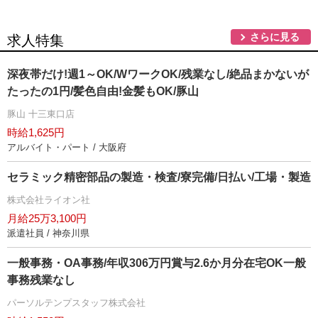
さらに見る
求人特集
深夜帯だけ!週1～OK/WワークOK/残業なし/絶品まかないが
たったの1円/髪色自由!金髪もOK/豚山
豚山 十三東口店
時給1,625円
アルバイト・パート / 大阪府
セラミック精密部品の製造・検査/寮完備/日払い/工場・製造
株式会社ライオン社
月給25万3,100円
派遣社員 / 神奈川県
一般事務・OA事務/年収306万円賞与2.6か月分在宅OK一般
事務残業なし
パーソルテンプスタッフ株式会社