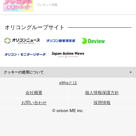
プレゼント特集
オリコングループサイト
クッキーの使用について
このサイトでは Cookie を使用して、ユーザーに合わせたコンテンツや広告の
elthaとは
表示、ソーシャル メディア機能の提供、広告の表示回数やクリック数の測定を
会社概要
個人情報保護方針
行っています。
また、ユーザーによるサイトの利用状況についても情報を収集し、ソーシャル
お問い合わせ
採用情報
メディアや広告配信、データ解析の各パートナーに提供しています。
各パートナーは、この情報とユーザーが各パートナーに提供した他の情報や、
© oricon ME inc.
ユーザーが各パートナーのサービスを使用したときに収集した他の情報を組み
合わせて使用することがあります。