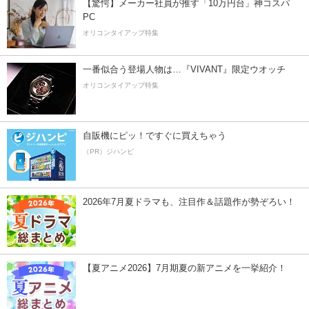
【驚愕】メーカー社員が推す「10万円台」神コスパ
PC
オリコンタイアップ特集
一番似合う登場人物は…『VIVANT』限定ウオッチ
オリコンタイアップ特集
自販機にピッ！ですぐに買えちゃう
（PR）ジハンピ
2026年7月夏ドラマも、注目作＆話題作が勢ぞろい！
【夏アニメ2026】7月期夏の新アニメを一挙紹介！