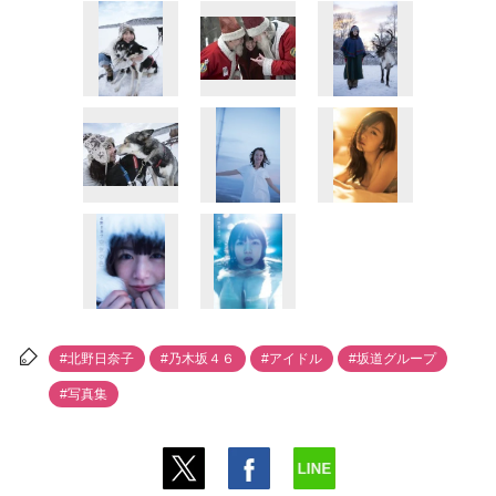
#北野日奈子
#乃木坂４６
#アイドル
#坂道グループ
#写真集