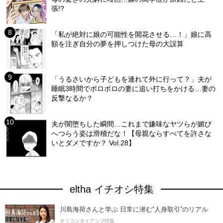
張!?
「私が絶対に娘の可能性を開花させる…！」娘に高
額を注ぎ自分の夢を押しつけた母の大誤算
「うるさいから子どもを連れて外に行って？」夫が
睡眠3時間でボロボロの妻に追い打ちをかける…妻の
反撃なるか？
夫が闇堕ちした瞬間…これまで嫌味なヤツらが媚び
へつらう姿は滑稽だな！【母親ならすべてを許さな
いとダメですか？ Vol.28】
eltha イチオシ特集
川島海荷さんと学ぶ 日常に潜む“人身取引”のリアル
オリコンタイアップ特集