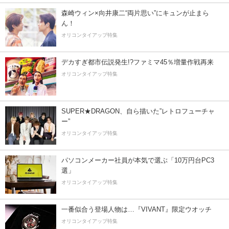
森崎ウィン×向井康二“両片思い”にキュンが止まら
ん！
オリコンタイアップ特集
デカすぎ都市伝説発生!?ファミマ45％増量作戦再来
オリコンタイアップ特集
SUPER★DRAGON、自ら描いた”レトロフューチャ
ー”
オリコンタイアップ特集
パソコンメーカー社員が本気で選ぶ「10万円台PC3
選」
オリコンタイアップ特集
一番似合う登場人物は…『VIVANT』限定ウオッチ
オリコンタイアップ特集