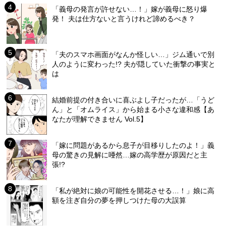
「義母の発言が許せない…！」嫁が義母に怒り爆
発！ 夫は仕方ないと言うけれど諦めるべき？
「夫のスマホ画面がなんか怪しい…」ジム通いで別
人のように変わった!? 夫が隠していた衝撃の事実と
は
結婚前提の付き合いに喜ぶよし子だったが…「うど
ん」と「オムライス」から始まる小さな違和感【あ
なたが理解できません Vol.5】
「嫁に問題があるから息子が目移りしたのよ！」義
母の驚きの見解に唖然…嫁の高学歴が原因だと主
張!?
「私が絶対に娘の可能性を開花させる…！」娘に高
額を注ぎ自分の夢を押しつけた母の大誤算