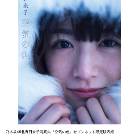
乃木坂46北野日奈子写真集『空気の色』セブンネット限定版表紙