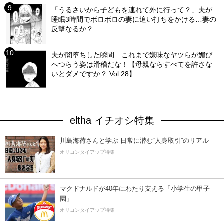
「うるさいから子どもを連れて外に行って？」夫が
睡眠3時間でボロボロの妻に追い打ちをかける…妻の
反撃なるか？
夫が闇堕ちした瞬間…これまで嫌味なヤツらが媚び
へつらう姿は滑稽だな！【母親ならすべてを許さな
いとダメですか？ Vol.28】
eltha イチオシ特集
川島海荷さんと学ぶ 日常に潜む“人身取引”のリアル
オリコンタイアップ特集
マクドナルドが40年にわたり支える「小学生の甲子
園」
オリコンタイアップ特集