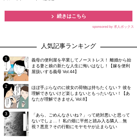
続きはこちら
sponsored by 求人ボックス
人気記事ランキング
義母の便利屋を卒業してノーストレス！ 離婚から始
まる妻と娘の新たな人生に悔いはなし！【嫁を便利
屋扱いする義母 Vol.44】
ほぼ手ぶらなのに彼女の荷物は持ちたくない？ 彼を
理解できないけど楽しまないともったいない！【あ
なたが理解できません Vol.8】
「あら、ごめんなさいね？」って絶対悪いと思って
ないでしょ…！ 私の畑に平然と踏み入る隣人…無
視？悪意？その行動にモヤモヤが止まらない