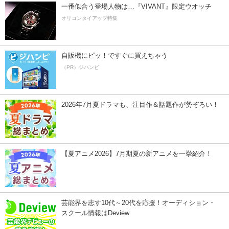
一番似合う登場人物は…『VIVANT』限定ウオッチ
オリコンタイアップ特集
自販機にピッ！ですぐに買えちゃう
（PR）ジハンピ
2026年7月夏ドラマも、注目作＆話題作が勢ぞろい！
【夏アニメ2026】7月期夏の新アニメを一挙紹介！
芸能界を志す10代～20代を応援！オーディション・
スクール情報はDeview