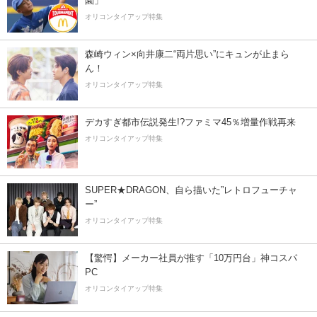
園」
オリコンタイアップ特集
森崎ウィン×向井康二“両片思い”にキュンが止まら
ん！
オリコンタイアップ特集
デカすぎ都市伝説発生!?ファミマ45％増量作戦再来
オリコンタイアップ特集
SUPER★DRAGON、自ら描いた”レトロフューチャ
ー”
オリコンタイアップ特集
【驚愕】メーカー社員が推す「10万円台」神コスパ
PC
オリコンタイアップ特集