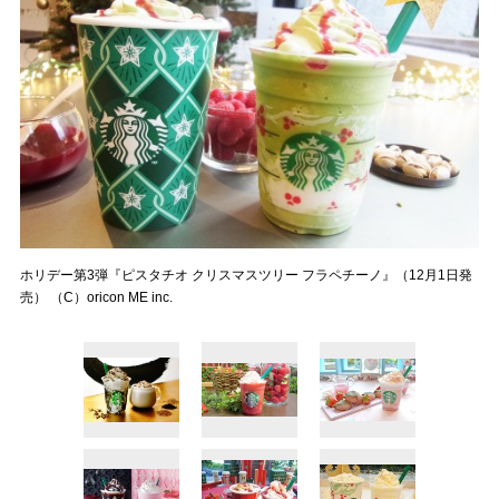
ホリデー第3弾『ピスタチオ クリスマスツリー フラペチーノ』（12月1日発
売） （C）oricon ME inc.