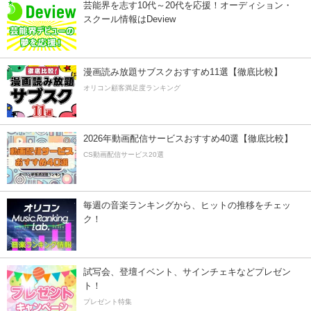
芸能界を志す10代～20代を応援！オーディション・
スクール情報はDeview
漫画読み放題サブスクおすすめ11選【徹底比較】
オリコン顧客満足度ランキング
2026年動画配信サービスおすすめ40選【徹底比較】
CS動画配信サービス20選
毎週の音楽ランキングから、ヒットの推移をチェッ
ク！
試写会、登壇イベント、サインチェキなどプレゼン
ト！
プレゼント特集