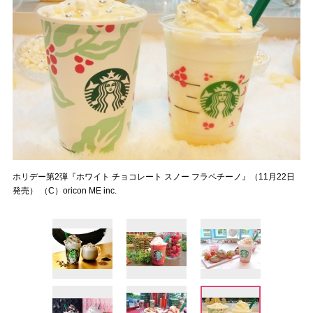
ホリデー第2弾『ホワイト チョコレート スノー フラペチーノ』（11月22日
発売） （C）oricon ME inc.