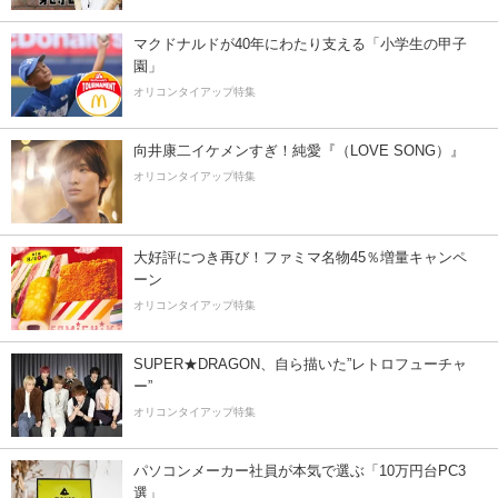
マクドナルドが40年にわたり支える「小学生の甲子
園」
オリコンタイアップ特集
向井康二イケメンすぎ！純愛『（LOVE SONG）』
オリコンタイアップ特集
大好評につき再び！ファミマ名物45％増量キャンペ
ーン
オリコンタイアップ特集
SUPER★DRAGON、自ら描いた”レトロフューチャ
ー”
オリコンタイアップ特集
パソコンメーカー社員が本気で選ぶ「10万円台PC3
選」