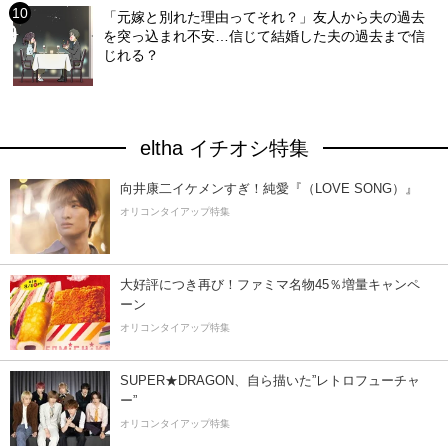
「元嫁と別れた理由ってそれ？」友人から夫の過去
を突っ込まれ不安…信じて結婚した夫の過去まで信
じれる？
eltha イチオシ特集
向井康二イケメンすぎ！純愛『（LOVE SONG）』
オリコンタイアップ特集
大好評につき再び！ファミマ名物45％増量キャンペ
ーン
オリコンタイアップ特集
SUPER★DRAGON、自ら描いた”レトロフューチャ
ー”
オリコンタイアップ特集