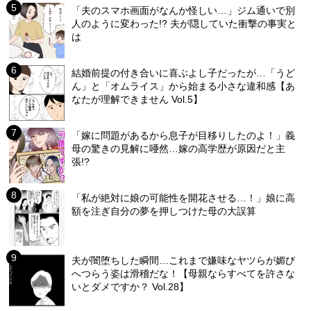
「夫のスマホ画面がなんか怪しい…」ジム通いで別
人のように変わった!? 夫が隠していた衝撃の事実と
は
結婚前提の付き合いに喜ぶよし子だったが…「うど
ん」と「オムライス」から始まる小さな違和感【あ
なたが理解できません Vol.5】
「嫁に問題があるから息子が目移りしたのよ！」義
母の驚きの見解に唖然…嫁の高学歴が原因だと主
張!?
「私が絶対に娘の可能性を開花させる…！」娘に高
額を注ぎ自分の夢を押しつけた母の大誤算
夫が闇堕ちした瞬間…これまで嫌味なヤツらが媚び
へつらう姿は滑稽だな！【母親ならすべてを許さな
いとダメですか？ Vol.28】