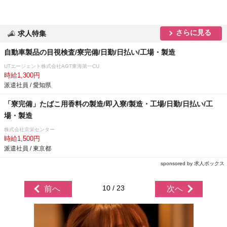
さらに見る
求人特集
自動車製品の目視検査/寮完備/日勤/日払い/工場・製造
UTエージェント株式会社AGT東海第一CU
時給1,300円
派遣社員 / 愛知県
「寮完備」たばこ用香料の製造/即入寮/製造・工場/日勤/日払い/工
場・製造
株式会社京栄センター
時給1,500円
派遣社員 / 東京都
sponsored by 求人ボックス
10 / 23
前へ
次へ