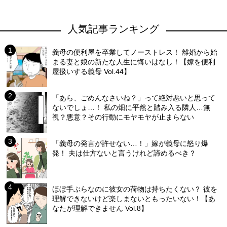
人気記事ランキング
義母の便利屋を卒業してノーストレス！ 離婚から始
まる妻と娘の新たな人生に悔いはなし！【嫁を便利
屋扱いする義母 Vol.44】
「あら、ごめんなさいね？」って絶対悪いと思って
ないでしょ…！ 私の畑に平然と踏み入る隣人…無
視？悪意？その行動にモヤモヤが止まらない
「義母の発言が許せない…！」嫁が義母に怒り爆
発！ 夫は仕方ないと言うけれど諦めるべき？
ほぼ手ぶらなのに彼女の荷物は持ちたくない？ 彼を
理解できないけど楽しまないともったいない！【あ
なたが理解できません Vol.8】