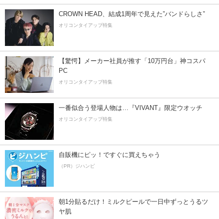
CROWN HEAD、結成1周年で見えた”バンドらしさ”
オリコンタイアップ特集
【驚愕】メーカー社員が推す「10万円台」神コスパ
PC
オリコンタイアップ特集
一番似合う登場人物は…『VIVANT』限定ウオッチ
オリコンタイアップ特集
自販機にピッ！ですぐに買えちゃう
（PR）ジハンピ
朝1分貼るだけ！ミルクピールで一日中ずっとうるツ
ヤ肌