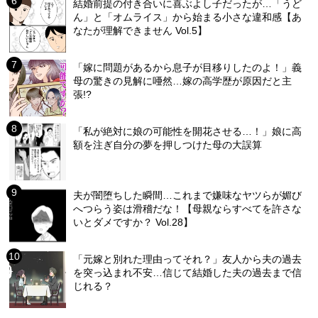
結婚前提の付き合いに喜ぶよし子だったが…「うど
ん」と「オムライス」から始まる小さな違和感【あ
なたが理解できません Vol.5】
「嫁に問題があるから息子が目移りしたのよ！」義
母の驚きの見解に唖然…嫁の高学歴が原因だと主
張!?
「私が絶対に娘の可能性を開花させる…！」娘に高
額を注ぎ自分の夢を押しつけた母の大誤算
夫が闇堕ちした瞬間…これまで嫌味なヤツらが媚び
へつらう姿は滑稽だな！【母親ならすべてを許さな
いとダメですか？ Vol.28】
「元嫁と別れた理由ってそれ？」友人から夫の過去
を突っ込まれ不安…信じて結婚した夫の過去まで信
じれる？