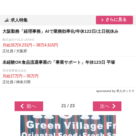
さらに見る
求人特集
大阪勤務「経理事務」AIで業務効率化/年休122日/土日祝休み
株式会社YOLO JAPAN
月給26万9,231円～38万4,615円
正社員 / 大阪府
未経験OK食品流通事業の「事業サポート」年休123日 平塚
荒井商事株式会社
月給27万円～35万円
正社員 / 神奈川県
sponsored by 求人ボックス
21 / 23
前へ
次へ