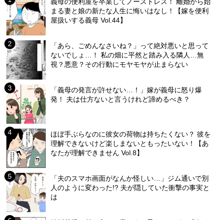
義母の便利屋を卒業してノーストレス！ 離婚から始
まる妻と娘の新たな人生に悔いはなし！【嫁を便利
屋扱いする義母 Vol.44】
「あら、ごめんなさいね？」って絶対悪いと思って
ないでしょ…！ 私の畑に平然と踏み入る隣人…無
視？悪意？その行動にモヤモヤが止まらない
「義母の発言が許せない…！」嫁が義母に怒り爆
発！ 夫は仕方ないと言うけれど諦めるべき？
ほぼ手ぶらなのに彼女の荷物は持ちたくない？ 彼を
理解できないけど楽しまないともったいない！【あ
なたが理解できません Vol.8】
「夫のスマホ画面がなんか怪しい…」ジム通いで別
人のように変わった!? 夫が隠していた衝撃の事実と
は