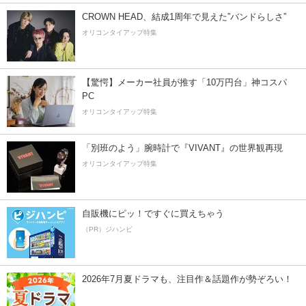
CROWN HEAD、結成1周年で見えた”バンドらしさ”
オリコンタイアップ特集
【驚愕】メーカー社員が推す「10万円台」神コスパ
PC
オリコンタイアップ特集
「別班のよう」腕時計で『VIVANT』の世界観再現
オリコンタイアップ特集
自販機にピッ！ですぐに買えちゃう
（PR）ジハンピ
2026年7月夏ドラマも、注目作＆話題作が勢ぞろい！