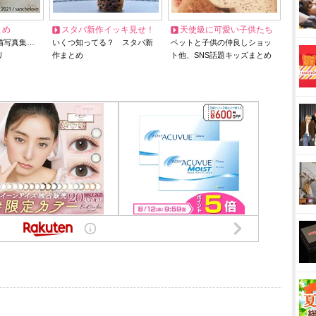
とめ
スタバ新作イッキ見せ！
天使級に可愛い子供たち
猫写真集…
いくつ知ってる？ スタバ新
ペットと子供の仲良しショッ
リ
作まとめ
ト他、SNS話題キッズまとめ