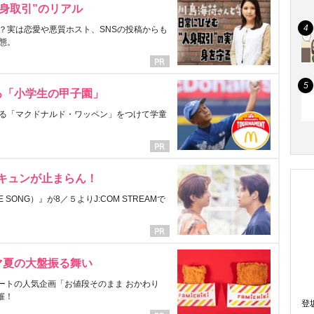
身取引”のリアル
？実は恋愛や悪質ホスト、SNSの投稿からも
態。
る「小学生の甲子園」
る「マクドナルド・ワッペン」をつけて学童
にキュンが止まらん！
ONG）』が8／５よりJ:COM STREAMで
マ夏の大盤振る舞い
ートの人気企画「お値段そのまま おかわり
催！
登