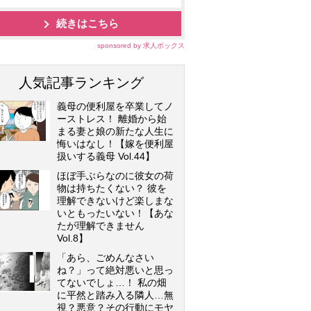
続きはこちら
sponsored by 求人ボックス
人気記事ランキング
義母の便利屋を卒業してノ
ーストレス！ 離婚から始
まる妻と娘の新たな人生に
悔いはなし！【嫁を便利屋
扱いする義母 Vol.44】
ほぼ手ぶらなのに彼女の荷
物は持ちたくない？ 彼を
理解できないけど楽しまな
いともったいない！【あな
たが理解できません
Vol.8】
「あら、ごめんなさい
ね？」って絶対悪いと思っ
てないでしょ…！ 私の畑
に平然と踏み入る隣人…無
視？悪意？その行動にモヤ