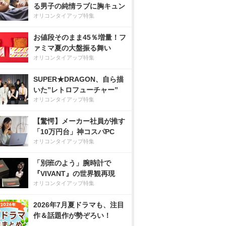
る男子の純情ラブに胸キュン
オリコンタイアップ特集
お値段そのまま45％増量！フ
ァミマ夏の大盤振る舞い
オリコンタイアップ特集
SUPER★DRAGON、自ら描
いた”レトロフューチャー”
オリコンタイアップ特集
【驚愕】メーカー社員が推す
「10万円台」神コスパPC
オリコンタイアップ特集
「別班のよう」腕時計で
『VIVANT』の世界観再現
オリコンタイアップ特集
2026年7月夏ドラマも、注目
作＆話題作が勢ぞろい！