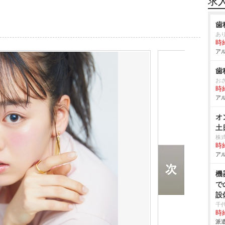
求
歯
あ
時給
アル
歯
お
時給
アル
オ
土
株
時給
アル
機
で
設
千
時給
派遣