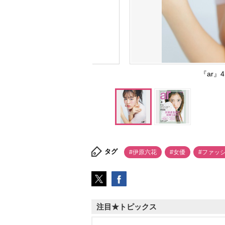
『ar
タグ
#伊原六花
#女優
#ファッ
注目★トピックス