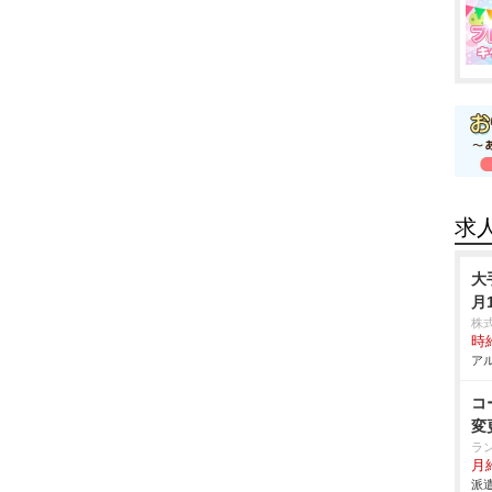
求
大
月
株
時給
アル
コ
変
ラ
月
派遣