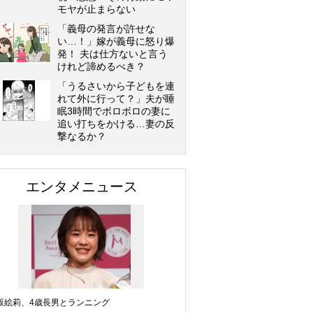
モヤが止まらない
「義母の発言が許せな
い…！」嫁が義母に怒り爆
発！ 夫は仕方ないと言う
けれど諦めるべき？
「うるさいから子どもを連
れて外に行って？」夫が睡
眠3時間でボロボロの妻に
追い打ちをかける…妻の反
撃なるか？
エンタメニュース
坂絵莉、4歳長男とランニング