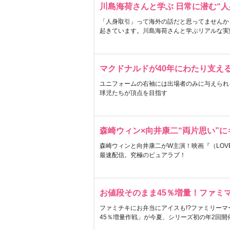
川島海荷さんと学ぶ 日常に潜む“人
「人身取引」って海外の話だと思ってませんか
起きています。川島海荷さんと学ぶリアルな実
マクドナルドが40年にわたり支え
ユニフォームの右袖には出場者のみに与えられ
球児たちが頂点を目指す
森崎ウィン×向井康二“両片思い”
森崎ウィンと向井康二がW主演！映画『（LOVE S
最速配信。究極のピュアラブ！
お値段そのまま45％増量！ファミ
ファミチキにお弁当にアイスも!?ファミリーマ
45％増量作戦」が今夏、シリーズ初の年2回開