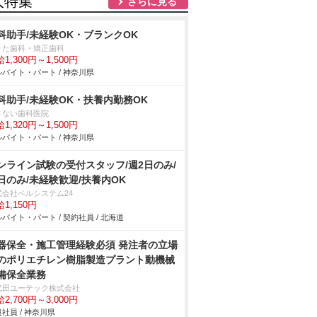
人特集
さらに見る
科助手/未経験OK・ブランクOK
りた歯科・矯正歯科
1,300円～1,500円
バイト・パート / 神奈川県
科助手/未経験OK・扶養内勤務OK
さない歯科医院
1,320円～1,500円
バイト・パート / 神奈川県
ンライン試験の受付スタッフ/週2日のみ/
日のみ/未経験歓迎/扶養内OK
式会社ベルシステム24
1,150円
バイト・パート / 契約社員 / 北海道
器保全・施工管理経験必須 発注者の立場
のポリエチレン樹脂製造プラント動機械
備保全業務
代田ユーテック株式会社
2,700円～3,000円
社員 / 神奈川県