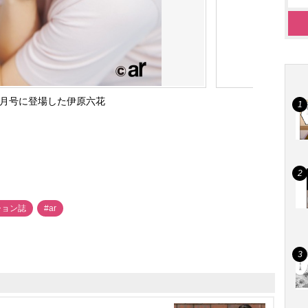
』4月号に登場した伊原六花
ション誌
#ar