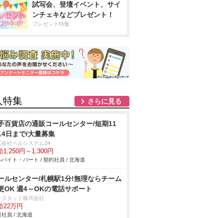
試写会、登壇イベント、サイ
ンチェキなどプレゼント！
プレゼント特集
人特集
さらに見る
手百貨店の通販コールセンター/短期11
14日まで/大量募集
式会社ベルシステム24
1,250円～1,300円
バイト・パート / 契約社員 / 北海道
ールセンター/札幌駅1分!無理ならチーム
更OK 週4～OKの電話サポート
ンスタッド株式会社
給22万円
社員 / 北海道