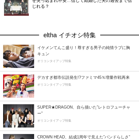
を突っ込まれ不安…信じて結婚した夫の過去まで信
じれる？
eltha イチオシ特集
イケメンてんこ盛り！尊すぎる男子の純情ラブに胸
キュン
オリコンタイアップ特集
デカすぎ都市伝説発生!?ファミマ45％増量作戦再来
オリコンタイアップ特集
SUPER★DRAGON、自ら描いた”レトロフューチャ
ー”
オリコンタイアップ特集
CROWN HEAD、結成1周年で見えた”バンドらしさ”