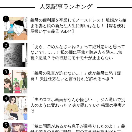
人気記事ランキング
義母の便利屋を卒業してノーストレス！ 離婚から始
まる妻と娘の新たな人生に悔いはなし！【嫁を便利
屋扱いする義母 Vol.44】
「あら、ごめんなさいね？」って絶対悪いと思って
ないでしょ…！ 私の畑に平然と踏み入る隣人…無
視？悪意？その行動にモヤモヤが止まらない
「義母の発言が許せない…！」嫁が義母に怒り爆
発！ 夫は仕方ないと言うけれど諦めるべき？
「夫のスマホ画面がなんか怪しい…」ジム通いで別
人のように変わった!? 夫が隠していた衝撃の事実と
は
「嫁に問題があるから息子が目移りしたのよ！」義
母の驚きの見解に唖然…嫁の高学歴が原因だと主