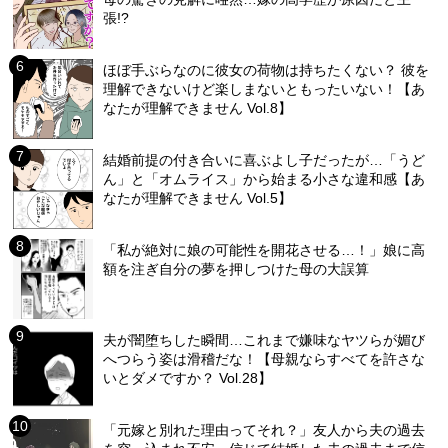
張!?
ほぼ手ぶらなのに彼女の荷物は持ちたくない？ 彼を
理解できないけど楽しまないともったいない！【あ
なたが理解できません Vol.8】
結婚前提の付き合いに喜ぶよし子だったが…「うど
ん」と「オムライス」から始まる小さな違和感【あ
なたが理解できません Vol.5】
「私が絶対に娘の可能性を開花させる…！」娘に高
額を注ぎ自分の夢を押しつけた母の大誤算
夫が闇堕ちした瞬間…これまで嫌味なヤツらが媚び
へつらう姿は滑稽だな！【母親ならすべてを許さな
いとダメですか？ Vol.28】
「元嫁と別れた理由ってそれ？」友人から夫の過去