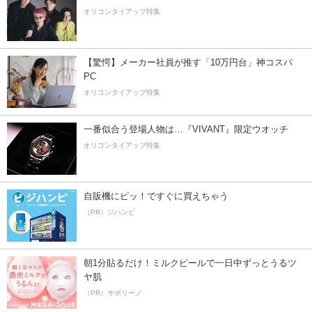
オリコンタイアップ特集
【驚愕】メーカー社員が推す「10万円台」神コスパ
PC
オリコンタイアップ特集
一番似合う登場人物は…『VIVANT』限定ウオッチ
オリコンタイアップ特集
自販機にピッ！ですぐに買えちゃう
（PR）ジハンピ
朝1分貼るだけ！ミルクピールで一日中ずっとうるツ
ヤ肌
（PR）サボリーノ