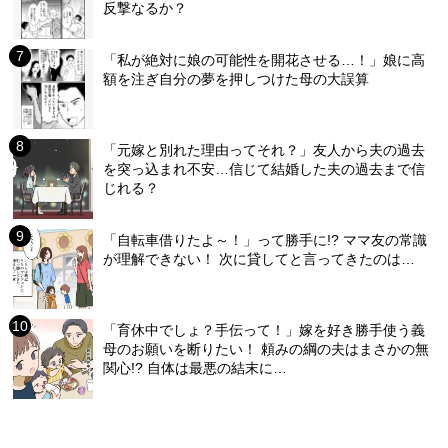
反撃なるか？
「私が絶対に娘の可能性を開花させる…！」娘に高
額を注ぎ自分の夢を押しつけた母の大誤算
「元嫁と別れた理由ってそれ？」友人から夫の過去
を突っ込まれ不安…信じて結婚した夫の過去まで信
じれる？
「自転車借りたよ～！」って勝手に!? ママ友の常識
が理解できない！ 次に貸してと言ってきたのは…
「育休中でしょ？手伝って！」嫁を好き勝手使う義
母のお願いを断りたい！ 頼みの綱の夫はまさかの無
関心!? 自体は最悪の結末に…