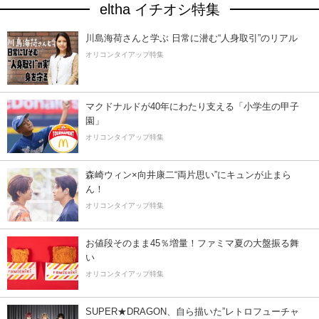
eltha イチオシ特集
川島海荷さんと学ぶ 日常に潜む“人身取引”のリアル
オリコンタイアップ特集
マクドナルドが40年にわたり支える「小学生の甲子
園」
オリコンタイアップ特集
森崎ウィン×向井康二“両片思い”にキュンが止まら
ん！
オリコンタイアップ特集
お値段そのまま45％増量！ファミマ夏の大盤振る舞
い
オリコンタイアップ特集
SUPER★DRAGON、自ら描いた”レトロフューチャ