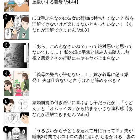
屋扱いする義母 Vol.44】
ほぼ手ぶらなのに彼女の荷物は持ちたくない？ 彼を
理解できないけど楽しまないともったいない！【あ
なたが理解できません Vol.8】
「あら、ごめんなさいね？」って絶対悪いと思って
ないでしょ…！ 私の畑に平然と踏み入る隣人…無
視？悪意？その行動にモヤモヤが止まらない
「義母の発言が許せない…！」嫁が義母に怒り爆
発！ 夫は仕方ないと言うけれど諦めるべき？
結婚前提の付き合いに喜ぶよし子だったが…「うど
ん」と「オムライス」から始まる小さな違和感【あ
なたが理解できません Vol.5】
「うるさいから子どもを連れて外に行って？」夫が
睡眠3時間でボロボロの妻に追い打ちをかける…妻の