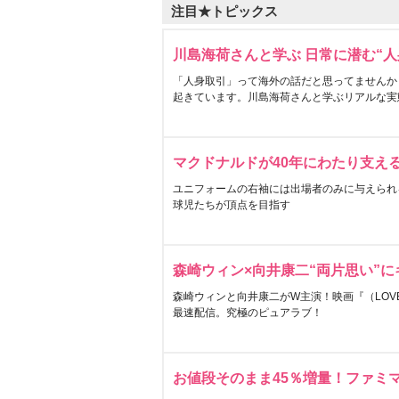
注目★トピックス
川島海荷さんと学ぶ 日常に潜む“人
「人身取引」って海外の話だと思ってませんか
起きています。川島海荷さんと学ぶリアルな実
マクドナルドが40年にわたり支え
ユニフォームの右袖には出場者のみに与えられ
球児たちが頂点を目指す
森崎ウィン×向井康二“両片思い”
森崎ウィンと向井康二がW主演！映画『（LOVE S
最速配信。究極のピュアラブ！
お値段そのまま45％増量！ファミ