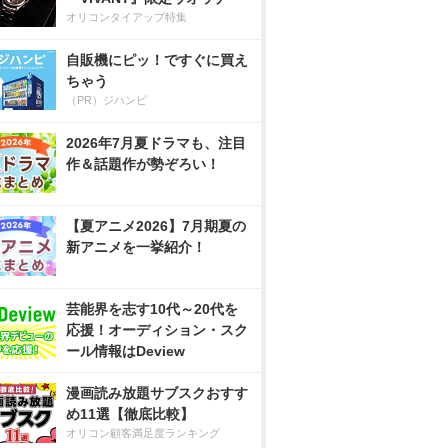
オリコンタイアップ特集
自販機にピッ！ですぐに買え
ちゃう
（PR）ジハンピ
2026年7月夏ドラマも、注目
作＆話題作が勢ぞろい！
【夏アニメ2026】7月期夏の
新アニメを一挙紹介！
芸能界を志す10代～20代を
応援！オーディション・スク
ール情報はDeview
漫画読み放題サブスクおすす
め11選【徹底比較】
オリコン顧客満足度ランキング