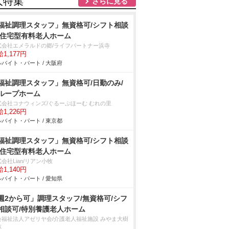
人特集
さらに見る
福祉調理スタッフ」無資格可/シフト相談
/住宅型有料老人ホーム
式会社エメラルドの郷/ライフパートナー浜寺
1,177円
バイト・パート / 大阪府
福祉調理スタッフ」無資格可/日勤のみ/
ループホーム
式会社コナウィンズ/ぐるーぷほーむ むれの里
1,226円
バイト・パート / 東京都
福祉調理スタッフ」無資格可/シフト相談
/住宅型有料老人ホーム
会社Lian/リアン小牧
1,140円
バイト・パート / 愛知県
週2から可」調理スタッフ/無資格可/シフ
相談可/特別養護老人ホーム
会福祉法人アゼリヤ会/介護老人福祉施設 みやま大樹
苑