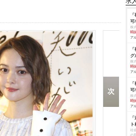
求
「
可
株
時給
アル
「
グ
株
時給
アル
「
可
株式
時給
アル
「
ト
社
の