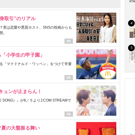
身取引”のリアル
？実は恋愛や悪質ホスト、SNSの投稿からも
態。
る「小学生の甲子園」
る「マクドナルド・ワッペン」をつけて学童
にキュンが止まらん！
ONG）』が8／５よりJ:COM STREAMで
マ夏の大盤振る舞い