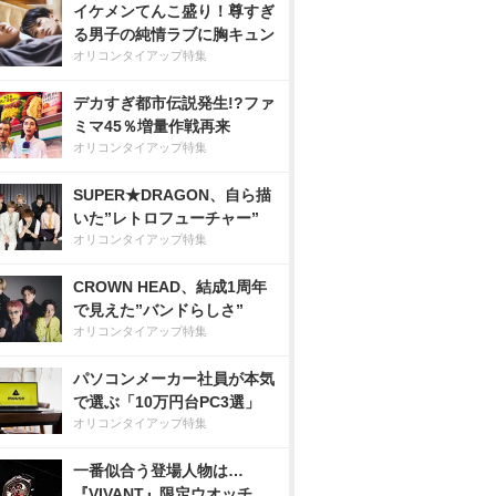
イケメンてんこ盛り！尊すぎ
る男子の純情ラブに胸キュン
オリコンタイアップ特集
デカすぎ都市伝説発生!?ファ
ミマ45％増量作戦再来
オリコンタイアップ特集
SUPER★DRAGON、自ら描
いた”レトロフューチャー”
オリコンタイアップ特集
CROWN HEAD、結成1周年
で見えた”バンドらしさ”
オリコンタイアップ特集
パソコンメーカー社員が本気
で選ぶ「10万円台PC3選」
オリコンタイアップ特集
一番似合う登場人物は…
『VIVANT』限定ウオッチ