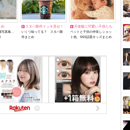
とめ
スタバ新作イッキ見せ！
天使級に可愛い子供たち
猫写真集…
いくつ知ってる？ スタバ新
ペットと子供の仲良しショッ
リ
作まとめ
ト他、SNS話題キッズまとめ