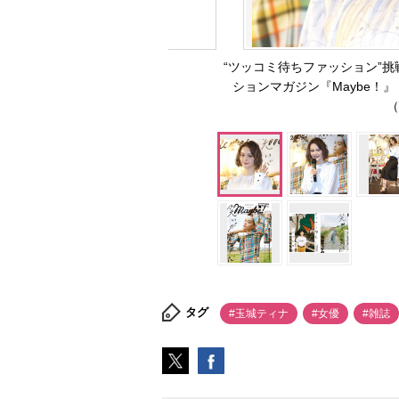
“ツッコミ待ちファッション”
ションマガジン『Maybe！』
（
タグ
#玉城ティナ
#女優
#雑誌