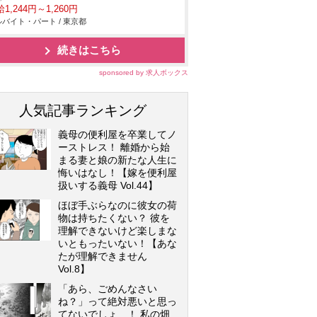
1,244円～1,260円
バイト・パート / 東京都
続きはこちら
sponsored by 求人ボックス
人気記事ランキング
義母の便利屋を卒業してノ
ーストレス！ 離婚から始
まる妻と娘の新たな人生に
悔いはなし！【嫁を便利屋
扱いする義母 Vol.44】
ほぼ手ぶらなのに彼女の荷
物は持ちたくない？ 彼を
理解できないけど楽しまな
いともったいない！【あな
たが理解できません
Vol.8】
「あら、ごめんなさい
ね？」って絶対悪いと思っ
てないでしょ…！ 私の畑