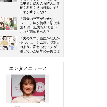
に平然と踏み入る隣人…無
視？悪意？その行動にモヤ
モヤが止まらない
「義母の発言が許せな
い…！」嫁が義母に怒り爆
発！ 夫は仕方ないと言う
けれど諦めるべき？
「夫のスマホ画面がなんか
怪しい…」ジム通いで別人
のように変わった!? 夫が
隠していた衝撃の事実とは
エンタメニュース