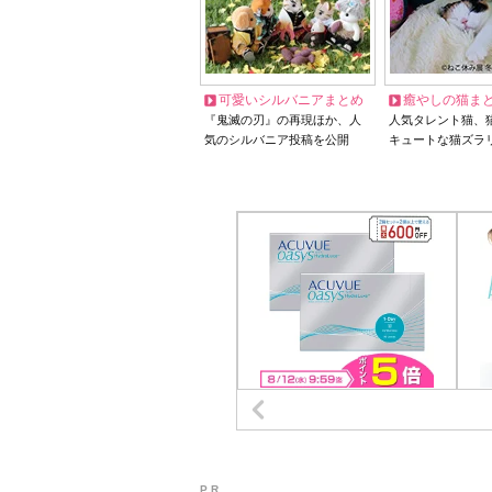
可愛いシルバニアまとめ
癒やしの猫ま
『鬼滅の刃』の再現ほか、人
人気タレント猫、
気のシルバニア投稿を公開
キュートな猫ズラ
P R