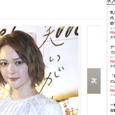
求
乳
代
助
株
時給
派遣
デ
で
株
時給
派遣
「
の
株式
時給
アル
一
自