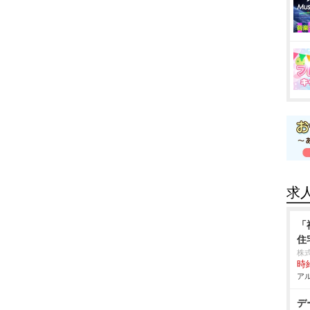
求
「
住
株式
時給
アル
デ