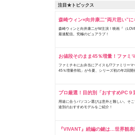
注目★トピックス
森崎ウィン×向井康二“両片思い”
森崎ウィンと向井康二がW主演！映画『（LOVE S
最速配信。究極のピュアラブ！
お値段そのまま45％増量！ファミ
ファミチキにお弁当にアイスも!?ファミリーマ
45％増量作戦」が今夏、シリーズ初の年2回開
プロ厳選！目的別「おすすめPC９
用途に合うパソコン選びは意外と難しい。そこ
途別のおすすめモデルをご紹介！
『VIVANT』続編の鍵は…世界観