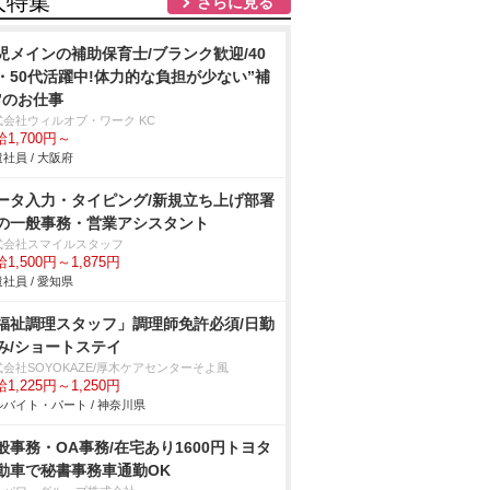
人特集
さらに見る
児メインの補助保育士/ブランク歓迎/40
・50代活躍中!体力的な負担が少ない”補
”のお仕事
式会社ウィルオブ・ワーク KC
1,700円～
社員 / 大阪府
ータ入力・タイピング/新規立ち上げ部署
の一般事務・営業アシスタント
式会社スマイルスタッフ
1,500円～1,875円
社員 / 愛知県
福祉調理スタッフ」調理師免許必須/日勤
み/ショートステイ
会社SOYOKAZE/厚木ケアセンターそよ風
1,225円～1,250円
バイト・パート / 神奈川県
般事務・OA事務/在宅あり1600円トヨタ
動車で秘書事務車通勤OK