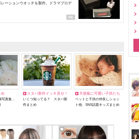
ラボレーションウオッチを製作。ドラマプロデ
とめ
スタバ新作イッキ見せ！
天使級に可愛い子供たち
猫写真集…
いくつ知ってる？ スタバ新
ペットと子供の仲良しショッ
リ
作まとめ
ト他、SNS話題キッズまとめ