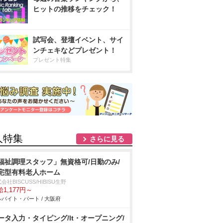
ヒットの推移をチェック！
試写会、登壇イベント、サイ
ンチェキなどプレゼント！
プレゼント特集
人特集
さらに見る
福祉調理スタッフ」無資格可/日勤のみ/
宅型有料老人ホーム
会社BISCUSS/HIBISU生野
1,177円～
バイト・パート / 大阪府
ータ入力・タイピング/lt・オープニング/