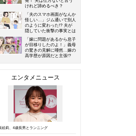
発！ 夫は仕方ないと言う
けれど諦めるべき？
「夫のスマホ画面がなんか
怪しい…」ジム通いで別人
のように変わった!? 夫が
隠していた衝撃の事実とは
「嫁に問題があるから息子
が目移りしたのよ！」義母
の驚きの見解に唖然…嫁の
高学歴が原因だと主張!?
エンタメニュース
坂絵莉、4歳長男とランニング