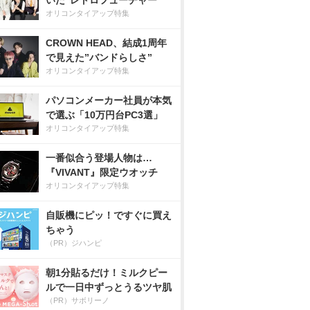
いた”レトロフューチャー”
オリコンタイアップ特集
CROWN HEAD、結成1周年
で見えた”バンドらしさ”
オリコンタイアップ特集
パソコンメーカー社員が本気
で選ぶ「10万円台PC3選」
オリコンタイアップ特集
一番似合う登場人物は…
『VIVANT』限定ウオッチ
オリコンタイアップ特集
自販機にピッ！ですぐに買え
ちゃう
（PR）ジハンピ
朝1分貼るだけ！ミルクピー
ルで一日中ずっとうるツヤ肌
（PR）サボリーノ