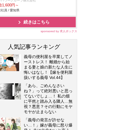
ンパワーグループ株式会社
1,600円～
社員 / 愛知県
続きはこちら
sponsored by 求人ボックス
人気記事ランキング
義母の便利屋を卒業してノ
ーストレス！ 離婚から始
まる妻と娘の新たな人生に
悔いはなし！【嫁を便利屋
扱いする義母 Vol.44】
「あら、ごめんなさい
ね？」って絶対悪いと思っ
てないでしょ…！ 私の畑
に平然と踏み入る隣人…無
視？悪意？その行動にモヤ
モヤが止まらない
「義母の発言が許せな
い…！」嫁が義母に怒り爆