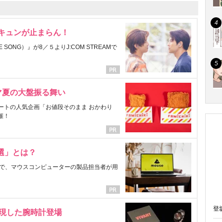
にキュンが止まらん！
ONG）』が8／５よりJ:COM STREAMで
マ夏の大盤振る舞い
ートの人気企画「お値段そのまま おかわり
催！
選」とは？
で、マウスコンピューターの製品担当者が用
登
表現した腕時計登場