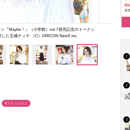
マ
時給
派遣
『Maybe！』（小学館）vol.7発売記念のトークシ
玉城ティナ （C）ORICON NewS inc.
#ファッション