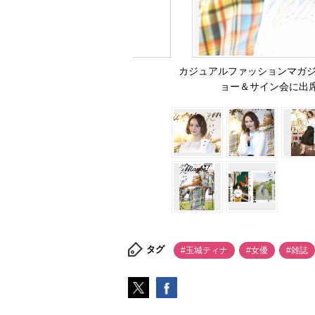
カジュアルファッションマガジン
ョー＆サイン会に出席した
タグ
#玉城ティナ
#女優
#雑誌