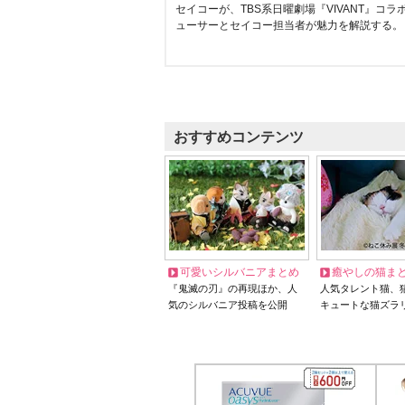
セイコーが、TBS系日曜劇場『VIVANT』コ
ューサーとセイコー担当者が魅力を解説する。
おすすめコンテンツ
可愛いシルバニアまとめ
癒やしの猫ま
『鬼滅の刃』の再現ほか、人
人気タレント猫、
気のシルバニア投稿を公開
キュートな猫ズラ