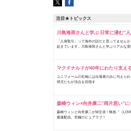
注目★トピックス
川島海荷さんと学ぶ 日常に潜む“人
「人身取引」って海外の話だと思ってませんか
起きています。川島海荷さんと学ぶリアルな実
マクドナルドが40年にわたり支え
ユニフォームの右袖には出場者のみに与えられ
球児たちが頂点を目指す
森崎ウィン×向井康二“両片思い”
森崎ウィンと向井康二がW主演！映画『（LOVE S
最速配信。究極のピュアラブ！