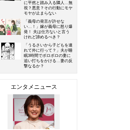
に平然と踏み入る隣人…無
視？悪意？その行動にモヤ
モヤが止まらない
「義母の発言が許せな
い…！」嫁が義母に怒り爆
発！ 夫は仕方ないと言う
けれど諦めるべき？
「うるさいから子どもを連
れて外に行って？」夫が睡
眠3時間でボロボロの妻に
追い打ちをかける…妻の反
撃なるか？
エンタメニュース