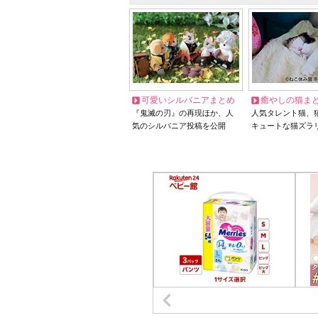
可愛いシルバニアまとめ
癒やしの猫ま
『鬼滅の刃』の再現ほか、人
人気タレント猫、
気のシルバニア投稿を公開
キュートな猫ズラ