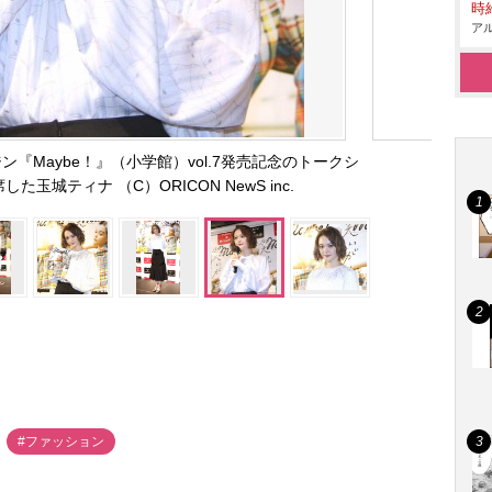
時給
アル
『Maybe！』（小学館）vol.7発売記念のトークシ
玉城ティナ （C）ORICON NewS inc.
#ファッション