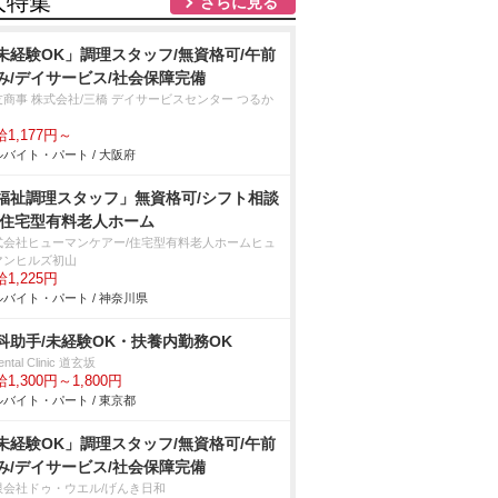
人特集
さらに見る
未経験OK」調理スタッフ/無資格可/午前
み/デイサービス/社会保障完備
友商事 株式会社/三橋 デイサービスセンター つるか
1,177円～
バイト・パート / 大阪府
福祉調理スタッフ」無資格可/シフト相談
/住宅型有料老人ホーム
式会社ヒューマンケアー/住宅型有料老人ホームヒュ
マンヒルズ初山
1,225円
バイト・パート / 神奈川県
科助手/未経験OK・扶養内勤務OK
ental Clinic 道玄坂
1,300円～1,800円
バイト・パート / 東京都
未経験OK」調理スタッフ/無資格可/午前
み/デイサービス/社会保障完備
限会社ドゥ・ウエル/げんき日和