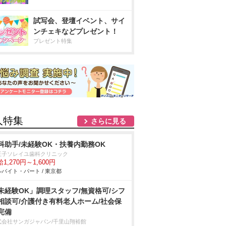
試写会、登壇イベント、サイ
ンチェキなどプレゼント！
プレゼント特集
人特集
さらに見る
科助手/未経験OK・扶養内勤務OK
王子ソレイユ歯科クリニック
1,270円～1,600円
バイト・パート / 東京都
未経験OK」調理スタッフ/無資格可/シフ
相談可/介護付き有料老人ホーム/社会保
完備
式会社サンガジャパン/千里山翔裕館