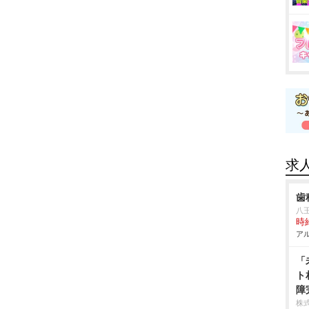
求
歯
八
時給
アル
「
ト
障
株