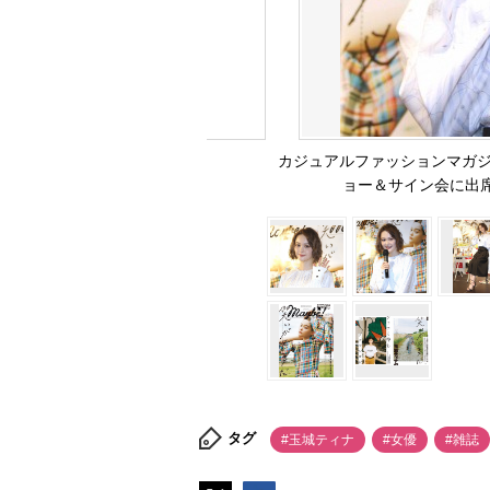
カジュアルファッションマガジン
ョー＆サイン会に出席した
タグ
#玉城ティナ
#女優
#雑誌