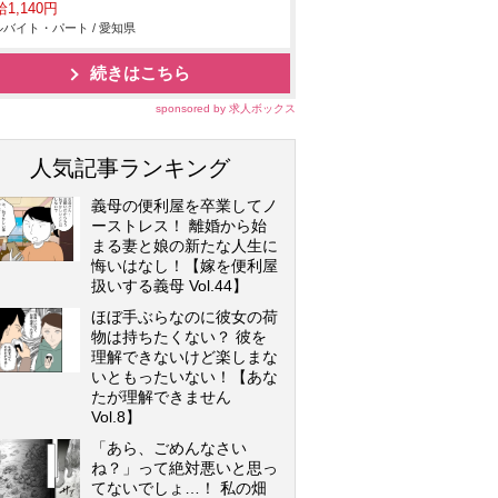
1,140円
バイト・パート / 愛知県
続きはこちら
sponsored by 求人ボックス
人気記事ランキング
義母の便利屋を卒業してノ
ーストレス！ 離婚から始
まる妻と娘の新たな人生に
悔いはなし！【嫁を便利屋
扱いする義母 Vol.44】
ほぼ手ぶらなのに彼女の荷
物は持ちたくない？ 彼を
理解できないけど楽しまな
いともったいない！【あな
たが理解できません
Vol.8】
「あら、ごめんなさい
ね？」って絶対悪いと思っ
てないでしょ…！ 私の畑