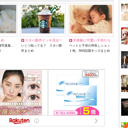
とめ
スタバ新作イッキ見せ！
天使級に可愛い子供たち
猫写真集…
いくつ知ってる？ スタバ新
ペットと子供の仲良しショッ
リ
作まとめ
ト他、SNS話題キッズまとめ