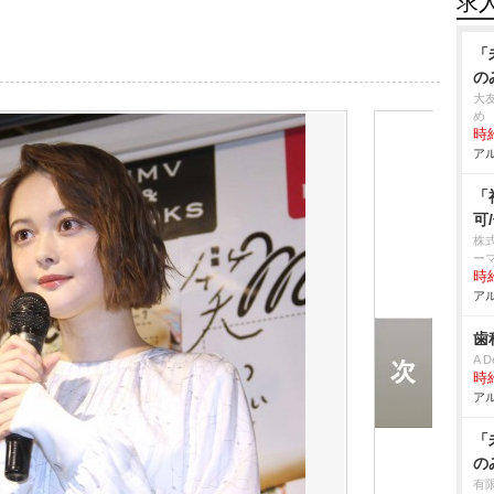
求
「
の
大
め
時給
アル
「
可
株
ー
時給
アル
歯
A D
時給
アル
「
の
有