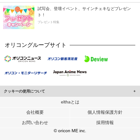
試写会、登壇イベント、サインチェキなどプレゼン
ト！
プレゼント特集
オリコングループサイト
クッキーの使用について
このサイトでは Cookie を使用して、ユーザーに合わせたコンテンツや広告の
elthaとは
表示、ソーシャル メディア機能の提供、広告の表示回数やクリック数の測定を
会社概要
個人情報保護方針
行っています。
また、ユーザーによるサイトの利用状況についても情報を収集し、ソーシャル
お問い合わせ
採用情報
メディアや広告配信、データ解析の各パートナーに提供しています。
各パートナーは、この情報とユーザーが各パートナーに提供した他の情報や、
© oricon ME inc.
ユーザーが各パートナーのサービスを使用したときに収集した他の情報を組み
合わせて使用することがあります。