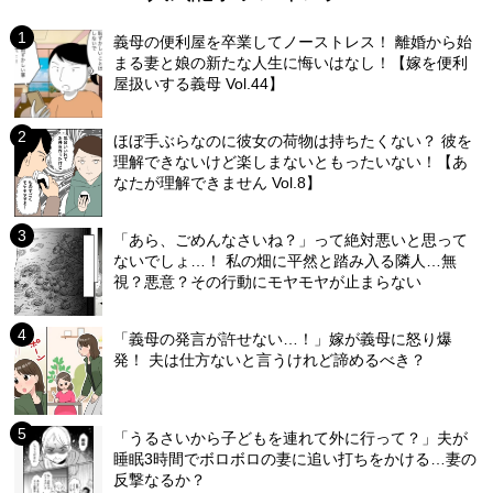
義母の便利屋を卒業してノーストレス！ 離婚から始
まる妻と娘の新たな人生に悔いはなし！【嫁を便利
屋扱いする義母 Vol.44】
ほぼ手ぶらなのに彼女の荷物は持ちたくない？ 彼を
理解できないけど楽しまないともったいない！【あ
なたが理解できません Vol.8】
「あら、ごめんなさいね？」って絶対悪いと思って
ないでしょ…！ 私の畑に平然と踏み入る隣人…無
視？悪意？その行動にモヤモヤが止まらない
「義母の発言が許せない…！」嫁が義母に怒り爆
発！ 夫は仕方ないと言うけれど諦めるべき？
「うるさいから子どもを連れて外に行って？」夫が
睡眠3時間でボロボロの妻に追い打ちをかける…妻の
反撃なるか？