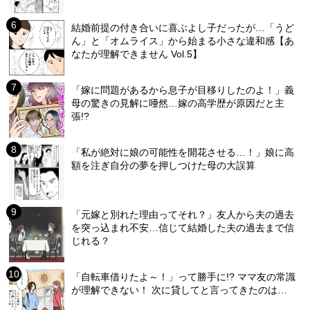
結婚前提の付き合いに喜ぶよし子だったが…「うど
ん」と「オムライス」から始まる小さな違和感【あ
なたが理解できません Vol.5】
「嫁に問題があるから息子が目移りしたのよ！」義
母の驚きの見解に唖然…嫁の高学歴が原因だと主
張!?
「私が絶対に娘の可能性を開花させる…！」娘に高
額を注ぎ自分の夢を押しつけた母の大誤算
「元嫁と別れた理由ってそれ？」友人から夫の過去
を突っ込まれ不安…信じて結婚した夫の過去まで信
じれる？
「自転車借りたよ～！」って勝手に!? ママ友の常識
が理解できない！ 次に貸してと言ってきたのは…