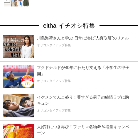
eltha イチオシ特集
川島海荷さんと学ぶ 日常に潜む“人身取引”のリアル
オリコンタイアップ特集
マクドナルドが40年にわたり支える「小学生の甲子
園」
オリコンタイアップ特集
イケメンてんこ盛り！尊すぎる男子の純情ラブに胸
キュン
オリコンタイアップ特集
大好評につき再び！ファミマ名物45％増量キャンペ
ーン