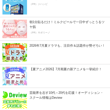
（PR）ジハンピ
朝1分貼るだけ！ミルクピールで一日中ずっとうるツ
ヤ肌
（PR）サボリーノ
2026年7月夏ドラマも、注目作＆話題作が勢ぞろい！
【夏アニメ2026】7月期夏の新アニメを一挙紹介！
芸能界を志す10代～20代を応援！オーディション・
スクール情報はDeview