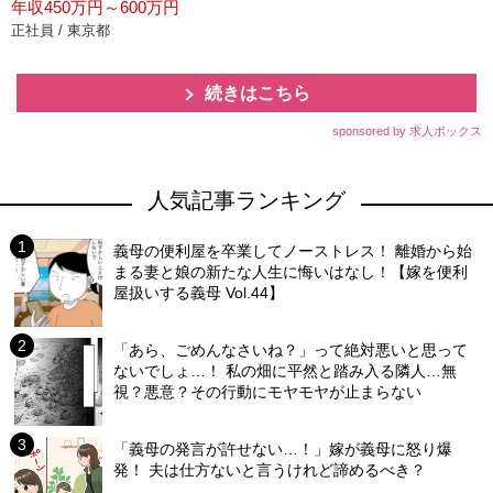
年収450万円～600万円
正社員 / 東京都
続きはこちら
sponsored by 求人ボックス
人気記事ランキング
義母の便利屋を卒業してノーストレス！ 離婚から始
まる妻と娘の新たな人生に悔いはなし！【嫁を便利
屋扱いする義母 Vol.44】
「あら、ごめんなさいね？」って絶対悪いと思って
ないでしょ…！ 私の畑に平然と踏み入る隣人…無
視？悪意？その行動にモヤモヤが止まらない
「義母の発言が許せない…！」嫁が義母に怒り爆
発！ 夫は仕方ないと言うけれど諦めるべき？