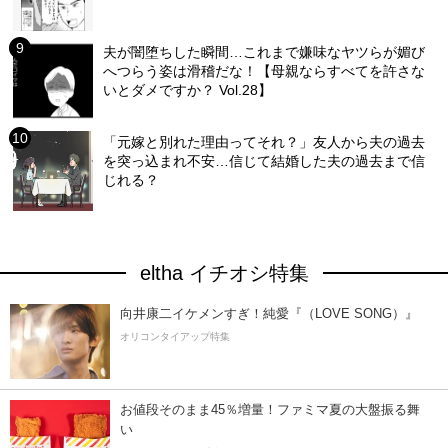
夫が闇堕ちした瞬間…これまで嫌味なヤツらが媚び
へつらう姿は滑稽だな！【母親ならすべてを許さな
いとダメですか？ Vol.28】
「元嫁と別れた理由ってそれ？」友人から夫の過去
を突っ込まれ不安…信じて結婚した夫の過去まで信
じれる？
eltha イチオシ特集
向井康二イケメンすぎ！純愛『（LOVE SONG）』
オリコンタイアップ特集
お値段そのまま45％増量！ファミマ夏の大盤振る舞
い