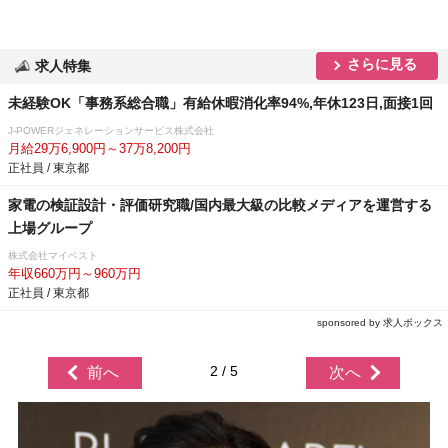
さらに見る
求人特集
未経験OK「事務系総合職」有給休暇消化率94%,年休123日,面接1回
J-POWERジェネレーションサービス株式会社
月給29万6,900円～37万8,200円
正社員 / 東京都
家電の検証設計・評価研究職/国内最大級の比較メディアを運営する
上場グループ
株式会社マイベスト
年収660万円～960万円
正社員 / 東京都
sponsored by 求人ボックス
2 / 5
前へ
次へ