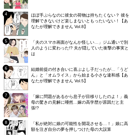
ほぼ手ぶらなのに彼女の荷物は持ちたくない？ 彼を
理解できないけど楽しまないともったいない！【あ
なたが理解できません Vol.8】
「夫のスマホ画面がなんか怪しい…」ジム通いで別
人のように変わった!? 夫が隠していた衝撃の事実と
は
結婚前提の付き合いに喜ぶよし子だったが…「うど
ん」と「オムライス」から始まる小さな違和感【あ
なたが理解できません Vol.5】
「嫁に問題があるから息子が目移りしたのよ！」義
母の驚きの見解に唖然…嫁の高学歴が原因だと主
張!?
「私が絶対に娘の可能性を開花させる…！」娘に高
額を注ぎ自分の夢を押しつけた母の大誤算