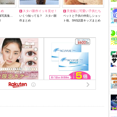
とめ
スタバ新作イッキ見せ！
天使級に可愛い子供たち
猫写真集…
いくつ知ってる？ スタバ新
ペットと子供の仲良しショッ
リ
作まとめ
ト他、SNS話題キッズまとめ