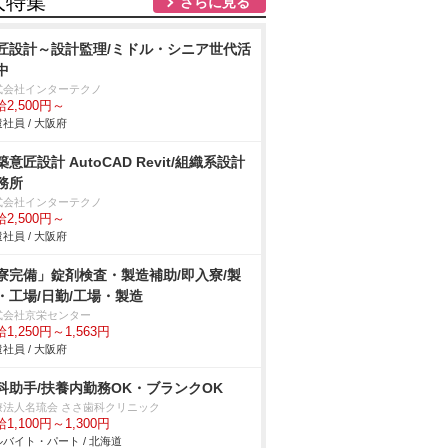
人特集
さらに見る
匠設計～設計監理/ミドル・シニア世代活
中
式会社インターテクノ
2,500円～
社員 / 大阪府
築意匠設計 AutoCAD Revit/組織系設計
務所
式会社インターテクノ
2,500円～
社員 / 大阪府
寮完備」錠剤検査・製造補助/即入寮/製
・工場/日勤/工場・製造
式会社京栄センター
1,250円～1,563円
社員 / 大阪府
科助手/扶養内勤務OK・ブランクOK
療法人名琉会 ささ歯科クリニック
1,100円～1,300円
バイト・パート / 北海道