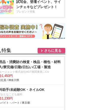
試写会、登壇イベント、サイ
ンチェキなどプレゼント！
プレゼント特集
人特集
さらに見る
用品・消費財の検査・検品・梱包・材料
入/寮完備/日勤/日払い/工場・製造
Tエージェント株式会社AGT南関東第二CU
1,450円
社員 / 神奈川県
科助手/未経験OK・ネイルOK
野おとなこども歯科
1,230円
バイト・パート / 東京都