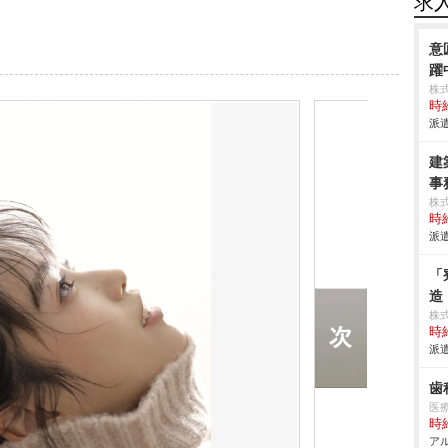
求
意
躍
株
時給
派遣
建
事
株
時給
派遣
「
造
株
時給
派遣
歯
医
時給
アル