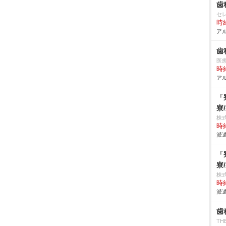
歯
セ
時給
アル
歯
医
時給
アル
「
寮
株
時給
派遣
「
寮
株
時給
派遣
歯
TH