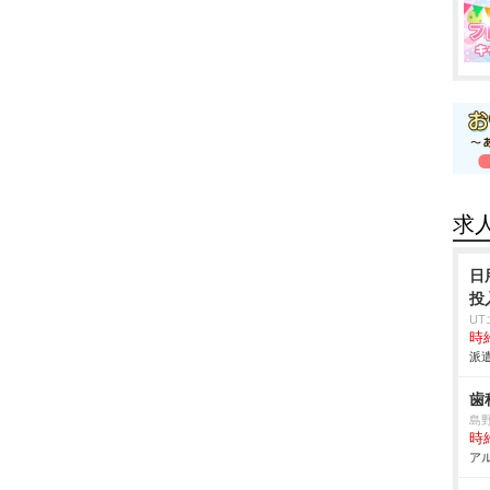
求
日
投
U
時給
派遣
歯
島
時給
アル