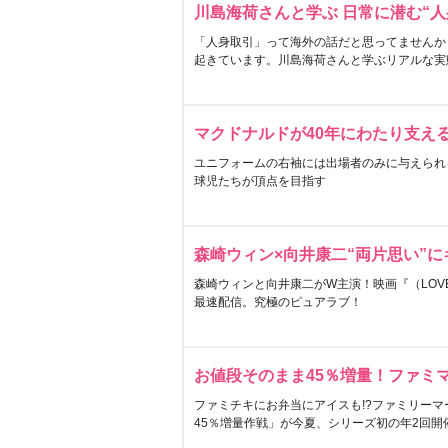
川島海荷さんと学ぶ 日常に潜む“人
「人身取引」って海外の話だと思ってませんか
起きています。川島海荷さんと学ぶリアルな実
マクドナルドが40年にわたり支え
ユニフォームの右袖には出場者のみに与えられ
球児たちが頂点を目指す
森崎ウィン×向井康二“両片思い”
森崎ウィンと向井康二がW主演！映画『（LOVE S
最速配信。究極のピュアラブ！
お値段そのまま45％増量！ファミ
ファミチキにお弁当にアイスも!?ファミリーマ
45％増量作戦」が今夏、シリーズ初の年2回開