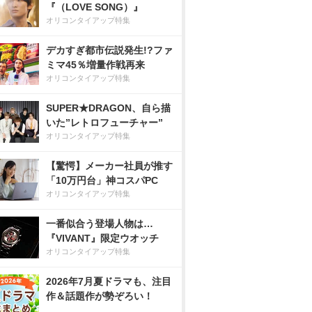
『（LOVE SONG）』
オリコンタイアップ特集
デカすぎ都市伝説発生!?ファ
ミマ45％増量作戦再来
オリコンタイアップ特集
SUPER★DRAGON、自ら描
いた”レトロフューチャー”
オリコンタイアップ特集
【驚愕】メーカー社員が推す
「10万円台」神コスパPC
オリコンタイアップ特集
一番似合う登場人物は…
『VIVANT』限定ウオッチ
オリコンタイアップ特集
2026年7月夏ドラマも、注目
作＆話題作が勢ぞろい！