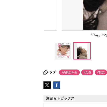
『Ray』
タグ
#高橋ひかる
#女優
#雑誌
注目★トピックス