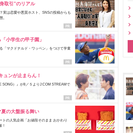
身取引”のリアル
？実は恋愛や悪質ホスト、SNSの投稿からも
態。
る「小学生の甲子園」
る「マクドナルド・ワッペン」をつけて学童
にキュンが止まらん！
ONG）』が8／５よりJ:COM STREAMで
マ夏の大盤振る舞い
ートの人気企画「お値段そのまま おかわり
催！