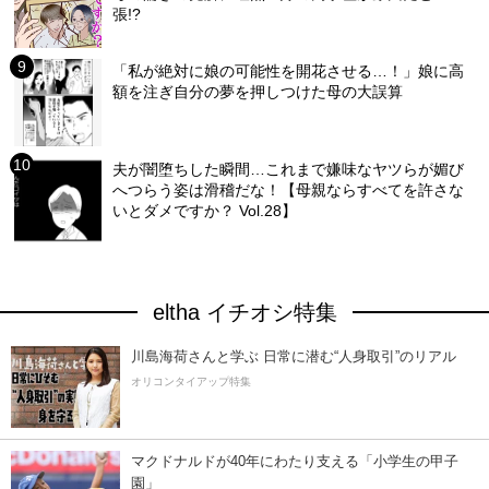
張!?
「私が絶対に娘の可能性を開花させる…！」娘に高
額を注ぎ自分の夢を押しつけた母の大誤算
夫が闇堕ちした瞬間…これまで嫌味なヤツらが媚び
へつらう姿は滑稽だな！【母親ならすべてを許さな
いとダメですか？ Vol.28】
eltha イチオシ特集
川島海荷さんと学ぶ 日常に潜む“人身取引”のリアル
オリコンタイアップ特集
マクドナルドが40年にわたり支える「小学生の甲子
園」