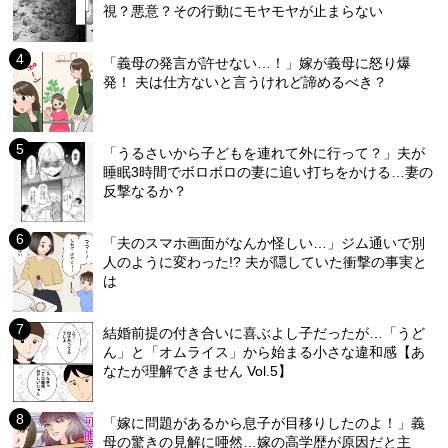
視？悪意？その行動にモヤモヤが止まらない
「義母の発言が許せない…！」嫁が義母に怒り爆
発！ 夫は仕方ないと言うけれど諦めるべき？
「うるさいから子どもを連れて外に行って？」夫が
睡眠3時間でボロボロの妻に追い打ちをかける…妻の
反撃なるか？
「夫のスマホ画面がなんか怪しい…」ジム通いで別
人のように変わった!? 夫が隠していた衝撃の事実と
は
結婚前提の付き合いに喜ぶよし子だったが…「うど
ん」と「オムライス」から始まる小さな違和感【あ
なたが理解できません Vol.5】
「嫁に問題があるから息子が目移りしたのよ！」義
母の驚きの見解に唖然…嫁の高学歴が原因だと主