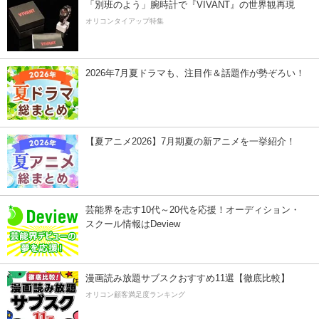
「別班のよう」腕時計で『VIVANT』の世界観再現
オリコンタイアップ特集
2026年7月夏ドラマも、注目作＆話題作が勢ぞろい！
【夏アニメ2026】7月期夏の新アニメを一挙紹介！
芸能界を志す10代～20代を応援！オーディション・
スクール情報はDeview
漫画読み放題サブスクおすすめ11選【徹底比較】
オリコン顧客満足度ランキング