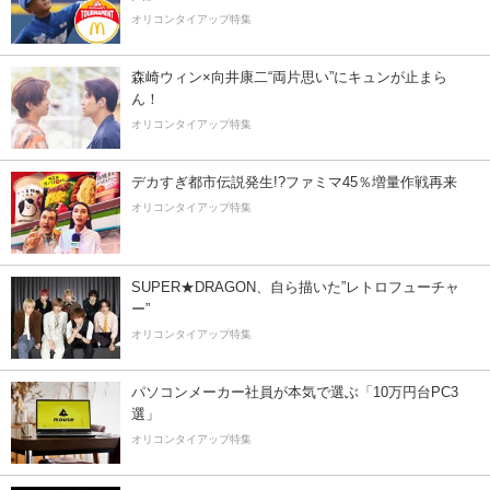
オリコンタイアップ特集
森崎ウィン×向井康二“両片思い”にキュンが止まら
ん！
オリコンタイアップ特集
デカすぎ都市伝説発生!?ファミマ45％増量作戦再来
オリコンタイアップ特集
SUPER★DRAGON、自ら描いた”レトロフューチャ
ー”
オリコンタイアップ特集
パソコンメーカー社員が本気で選ぶ「10万円台PC3
選」
オリコンタイアップ特集