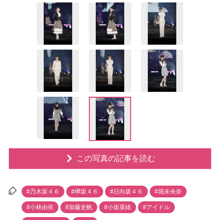
この写真の記事を読む
#乃木坂４６
#欅坂４６
#日向坂４６
#堀未央奈
#小林由依
#加藤史帆
#小坂菜緒
#アイドル