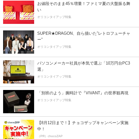
お値段そのまま45％増量！ファミマ夏の大盤振る舞
い
オリコンタイアップ特集
SUPER★DRAGON、自ら描いた”レトロフューチャ
ー”
オリコンタイアップ特集
パソコンメーカー社員が本気で選ぶ「10万円台PC3
選」
オリコンタイアップ特集
「別班のよう」腕時計で『VIVANT』の世界観再現
オリコンタイアップ特集
【8月12日まで！】チョコザップキャンペーン実施
中！
（PR）chocoZAP