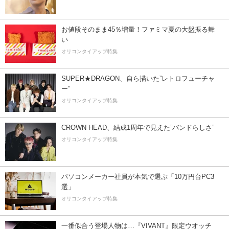
お値段そのまま45％増量！ファミマ夏の大盤振る舞
い
オリコンタイアップ特集
SUPER★DRAGON、自ら描いた”レトロフューチャ
ー”
オリコンタイアップ特集
CROWN HEAD、結成1周年で見えた”バンドらしさ”
オリコンタイアップ特集
パソコンメーカー社員が本気で選ぶ「10万円台PC3
選」
オリコンタイアップ特集
一番似合う登場人物は…『VIVANT』限定ウオッチ