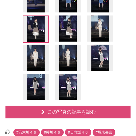
この写真の記事を読む
#乃木坂４６
#欅坂４６
#日向坂４６
#堀未央奈