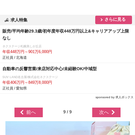
さらに見る
求人特集
販売/平均年齢29.3歳/初年度年収448万円以上&キャリアアップ上限
なし
ネクステージ札幌美しが丘店
年収448万円～901万6,000円
正社員 / 北海道
自動車の反響営業/来店対応中心/未経験OK/中域型
SUV LAND名古屋/株式会社ネクステージ
年収406万円～849万8,000円
正社員 / 愛知県
sponsored by 求人ボックス
9 / 9
前へ
次へ