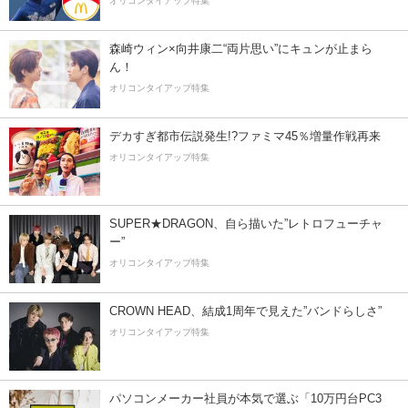
オリコンタイアップ特集
森崎ウィン×向井康二“両片思い”にキュンが止まら
ん！
オリコンタイアップ特集
デカすぎ都市伝説発生!?ファミマ45％増量作戦再来
オリコンタイアップ特集
SUPER★DRAGON、自ら描いた”レトロフューチャ
ー”
オリコンタイアップ特集
CROWN HEAD、結成1周年で見えた”バンドらしさ”
オリコンタイアップ特集
パソコンメーカー社員が本気で選ぶ「10万円台PC3