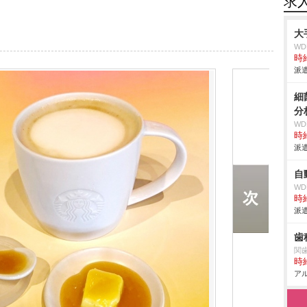
求
大
W
時給
派遣
細
分
W
時給
派遣
自
W
時給
派遣
歯
関
時給
アル