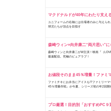
マクドナルドが40年にわたり支え
ユニフォームの右袖には出場者のみに与えられ
球児たちが頂点を目指す
森崎ウィン×向井康二“両片思い”
森崎ウィンと向井康二がW主演！映画『（LOVE S
最速配信。究極のピュアラブ！
お値段そのまま45％増量！ファミ
ファミチキにお弁当にアイスも!?ファミリーマ
45％増量作戦」が今夏、シリーズ初の年2回開
プロ厳選！目的別「おすすめPC９