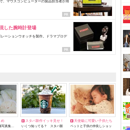
で、マウスコンピューターの製品担当者が用
表現した腕時計登場
ラボレーションウオッチを製作。ドラマプロデ
とめ
スタバ新作イッキ見せ！
天使級に可愛い子供たち
猫写真集…
いくつ知ってる？ スタバ新
ペットと子供の仲良しショッ