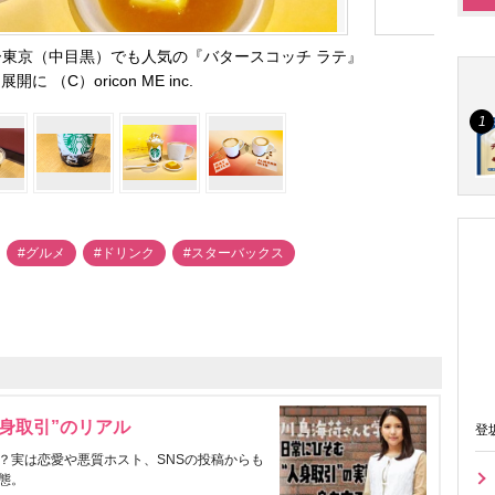
東京（中目黒）でも人気の『バタースコッチ ラテ』
開に （C）oricon ME inc.
#グルメ
#ドリンク
#スターバックス
身取引”のリアル
登
？実は恋愛や悪質ホスト、SNSの投稿からも
態。