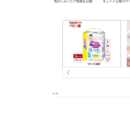
気のシルバニア投稿を公開
キュートな猫ズラ
P R