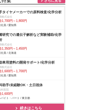
人特集
さらに見る
手タイヤメーカーでの原料検査/化学分析
DB株式会社
1,700円～1,800円
社員 / 愛知県
菌研究での遺伝子解析など実験補助/化学
析
DB株式会社
1,350円～1,450円
社員 / 北海道
動車用塗料の開発サポート/化学分析
DB株式会社
1,600円～1,700円
社員 / 愛知県
科助手/未経験OK・土日祝休
歯科医院
1,600円
バイト・パート / 東京都
続きはこちら