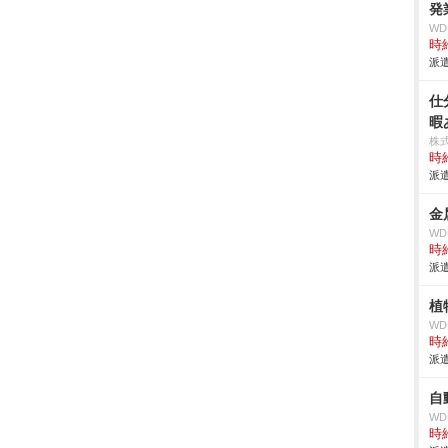
発
W
時給
派遣
仕
暇
株
時給
派遣
金
W
時給
派遣
植
W
時給
派遣
自
W
時給