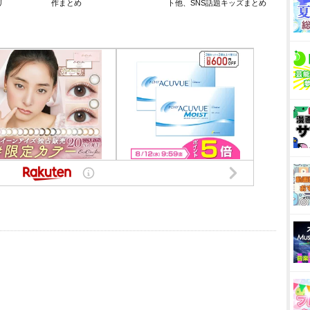
リ
作まとめ
ト他、SNS話題キッズまとめ