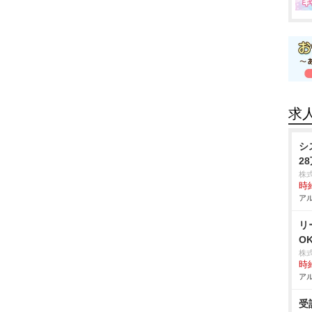
求
シ
2
株
時給
アル
リ
O
株
時給
アル
受