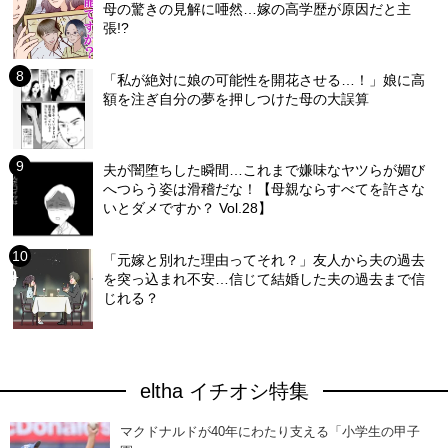
母の驚きの見解に唖然…嫁の高学歴が原因だと主
張!?
「私が絶対に娘の可能性を開花させる…！」娘に高
額を注ぎ自分の夢を押しつけた母の大誤算
夫が闇堕ちした瞬間…これまで嫌味なヤツらが媚び
へつらう姿は滑稽だな！【母親ならすべてを許さな
いとダメですか？ Vol.28】
「元嫁と別れた理由ってそれ？」友人から夫の過去
を突っ込まれ不安…信じて結婚した夫の過去まで信
じれる？
eltha イチオシ特集
マクドナルドが40年にわたり支える「小学生の甲子