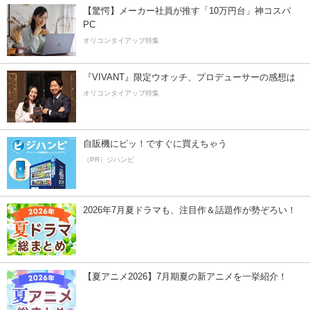
【驚愕】メーカー社員が推す「10万円台」神コスパ
PC
オリコンタイアップ特集
『VIVANT』限定ウオッチ、プロデューサーの感想は
オリコンタイアップ特集
自販機にピッ！ですぐに買えちゃう
（PR）ジハンピ
2026年7月夏ドラマも、注目作＆話題作が勢ぞろい！
【夏アニメ2026】7月期夏の新アニメを一挙紹介！