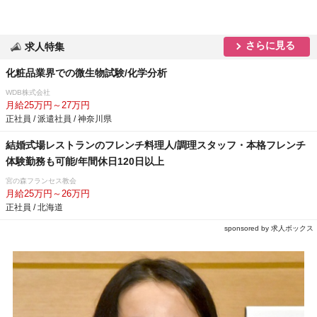
さらに見る
求人特集
化粧品業界での微生物試験/化学分析
WDB株式会社
月給25万円～27万円
正社員 / 派遣社員 / 神奈川県
結婚式場レストランのフレンチ料理人/調理スタッフ・本格フレンチ
体験勤務も可能/年間休日120日以上
宮の森フランセス教会
月給25万円～26万円
正社員 / 北海道
sponsored by 求人ボックス