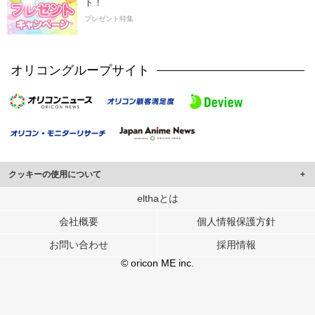
ト！
プレゼント特集
オリコングループサイト
クッキーの使用について
このサイトでは Cookie を使用して、ユーザーに合わせたコンテンツや広告の
elthaとは
表示、ソーシャル メディア機能の提供、広告の表示回数やクリック数の測定を
会社概要
個人情報保護方針
行っています。
また、ユーザーによるサイトの利用状況についても情報を収集し、ソーシャル
お問い合わせ
採用情報
メディアや広告配信、データ解析の各パートナーに提供しています。
各パートナーは、この情報とユーザーが各パートナーに提供した他の情報や、
© oricon ME inc.
ユーザーが各パートナーのサービスを使用したときに収集した他の情報を組み
合わせて使用することがあります。