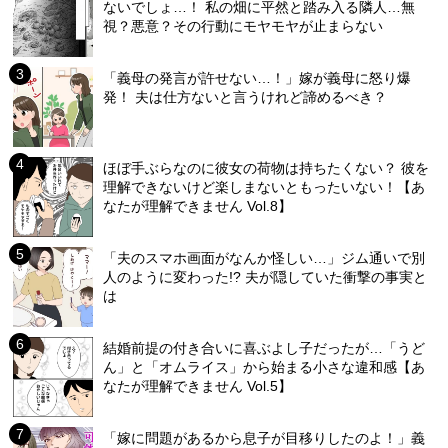
ないでしょ…！ 私の畑に平然と踏み入る隣人…無
視？悪意？その行動にモヤモヤが止まらない
「義母の発言が許せない…！」嫁が義母に怒り爆
発！ 夫は仕方ないと言うけれど諦めるべき？
ほぼ手ぶらなのに彼女の荷物は持ちたくない？ 彼を
理解できないけど楽しまないともったいない！【あ
なたが理解できません Vol.8】
「夫のスマホ画面がなんか怪しい…」ジム通いで別
人のように変わった!? 夫が隠していた衝撃の事実と
は
結婚前提の付き合いに喜ぶよし子だったが…「うど
ん」と「オムライス」から始まる小さな違和感【あ
なたが理解できません Vol.5】
「嫁に問題があるから息子が目移りしたのよ！」義