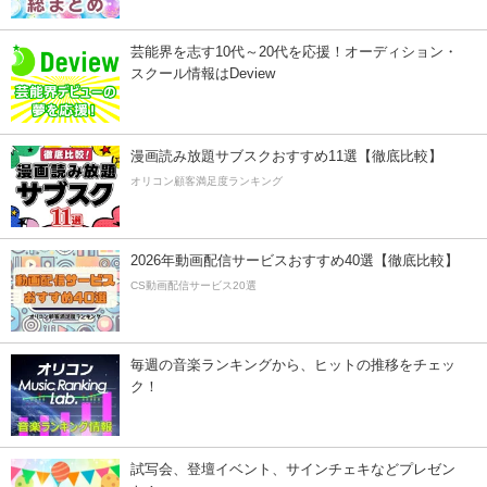
芸能界を志す10代～20代を応援！オーディション・
スクール情報はDeview
漫画読み放題サブスクおすすめ11選【徹底比較】
オリコン顧客満足度ランキング
2026年動画配信サービスおすすめ40選【徹底比較】
CS動画配信サービス20選
毎週の音楽ランキングから、ヒットの推移をチェッ
ク！
試写会、登壇イベント、サインチェキなどプレゼン