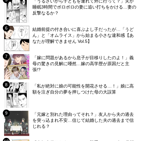
「うるさいから子どもを連れて外に行って？」夫が
睡眠3時間でボロボロの妻に追い打ちをかける…妻の
反撃なるか？
結婚前提の付き合いに喜ぶよし子だったが…「うど
ん」と「オムライス」から始まる小さな違和感【あ
なたが理解できません Vol.5】
「嫁に問題があるから息子が目移りしたのよ！」義
母の驚きの見解に唖然…嫁の高学歴が原因だと主
張!?
「私が絶対に娘の可能性を開花させる…！」娘に高
額を注ぎ自分の夢を押しつけた母の大誤算
「元嫁と別れた理由ってそれ？」友人から夫の過去
を突っ込まれ不安…信じて結婚した夫の過去まで信
じれる？