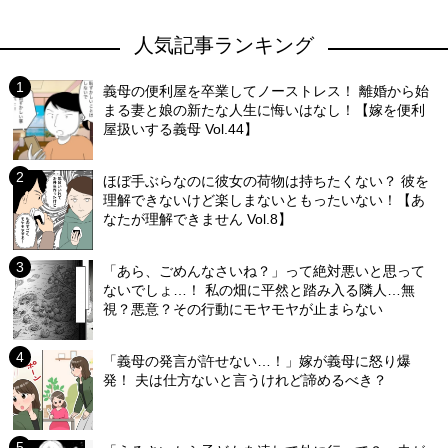
人気記事ランキング
義母の便利屋を卒業してノーストレス！ 離婚から始
まる妻と娘の新たな人生に悔いはなし！【嫁を便利
屋扱いする義母 Vol.44】
ほぼ手ぶらなのに彼女の荷物は持ちたくない？ 彼を
理解できないけど楽しまないともったいない！【あ
なたが理解できません Vol.8】
「あら、ごめんなさいね？」って絶対悪いと思って
ないでしょ…！ 私の畑に平然と踏み入る隣人…無
視？悪意？その行動にモヤモヤが止まらない
「義母の発言が許せない…！」嫁が義母に怒り爆
発！ 夫は仕方ないと言うけれど諦めるべき？