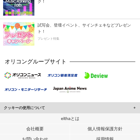
ク！
試写会、登壇イベント、サインチェキなどプレゼン
ト！
プレゼント特集
オリコングループサイト
クッキーの使用について
このサイトでは Cookie を使用して、ユーザーに合わせたコンテンツや広告の
elthaとは
表示、ソーシャル メディア機能の提供、広告の表示回数やクリック数の測定を
会社概要
個人情報保護方針
行っています。
また、ユーザーによるサイトの利用状況についても情報を収集し、ソーシャル
お問い合わせ
採用情報
メディアや広告配信、データ解析の各パートナーに提供しています。