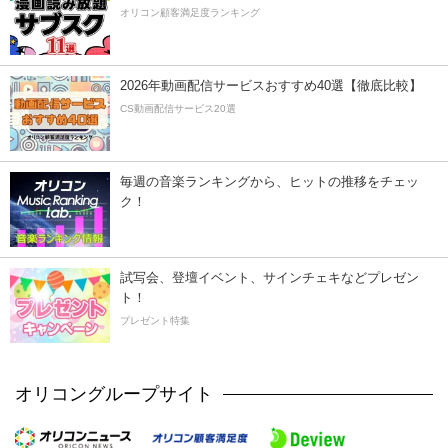
オリコン顧客満足度ランキング
2026年動画配信サービスおすすめ40選【徹底比較】
CS動画配信サービス20選
毎週の音楽ランキングから、ヒットの推移をチェッ
ク！
試写会、登壇イベント、サインチェキなどプレゼン
ト！
プレゼント特集
オリコングループサイト