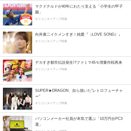
マクドナルドが40年にわたり支える「小学生の甲子
園」
オリコンタイアップ特集
向井康二イケメンすぎ！純愛『（LOVE SONG）』
オリコンタイアップ特集
デカすぎ都市伝説発生!?ファミマ45％増量作戦再来
オリコンタイアップ特集
SUPER★DRAGON、自ら描いた”レトロフューチャ
ー”
オリコンタイアップ特集
パソコンメーカー社員が本気で選ぶ「10万円台PC3
選」