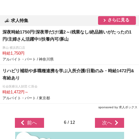
さらに見る
求人特集
深夜時給1750円!深夜帯だけ!週2～/残業なし/絶品賄いがたったの1
円/主婦さん活躍中!/扶養内可/豚山
豚山 横浜西口店
時給1,750円
アルバイト・パート / 神奈川県
リハビリ補助や多職種連携を学ぶ入所介護/日勤のみ・時給1472円&
有給あり
社会医療法人財団 仁医会
時給1,472円～
アルバイト・パート / 東京都
sponsored by 求人ボックス
6 / 12
前へ
次へ