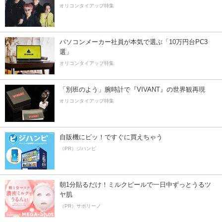
オリコンタイアップ特集
パソコンメーカー社員が本気で選ぶ「10万円台PC3
選」
オリコンタイアップ特集
「別班のよう」腕時計で『VIVANT』の世界観再現
オリコンタイアップ特集
自販機にピッ！ですぐに買えちゃう
（PR）ジハンピ
朝1分貼るだけ！ミルクピールで一日中ずっとうるツ
ヤ肌
（PR）サボリーノ