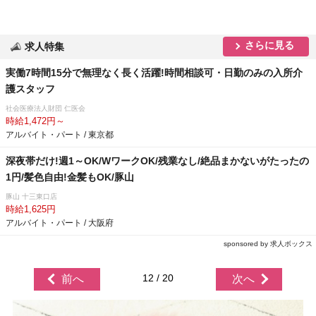
さらに見る
求人特集
実働7時間15分で無理なく長く活躍!時間相談可・日勤のみの入所介
護スタッフ
社会医療法人財団 仁医会
時給1,472円～
アルバイト・パート / 東京都
深夜帯だけ!週1～OK/WワークOK/残業なし/絶品まかないがたったの
1円/髪色自由!金髪もOK/豚山
豚山 十三東口店
時給1,625円
アルバイト・パート / 大阪府
sponsored by 求人ボックス
12 / 20
前へ
次へ