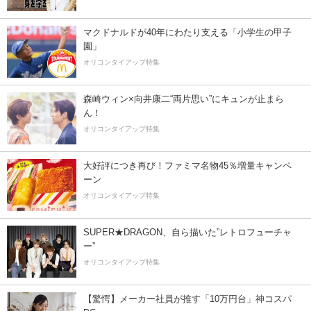
マクドナルドが40年にわたり支える「小学生の甲子
園」
オリコンタイアップ特集
森崎ウィン×向井康二“両片思い”にキュンが止まら
ん！
オリコンタイアップ特集
大好評につき再び！ファミマ名物45％増量キャンペ
ーン
オリコンタイアップ特集
SUPER★DRAGON、自ら描いた”レトロフューチャ
ー”
オリコンタイアップ特集
【驚愕】メーカー社員が推す「10万円台」神コスパ