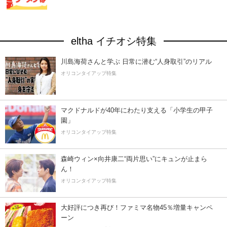
eltha イチオシ特集
川島海荷さんと学ぶ 日常に潜む“人身取引”のリアル
オリコンタイアップ特集
マクドナルドが40年にわたり支える「小学生の甲子
園」
オリコンタイアップ特集
森崎ウィン×向井康二“両片思い”にキュンが止まら
ん！
オリコンタイアップ特集
大好評につき再び！ファミマ名物45％増量キャンペ
ーン