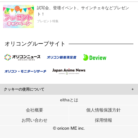
試写会、登壇イベント、サインチェキなどプレゼン
ト！
プレゼント特集
オリコングループサイト
クッキーの使用について
このサイトでは Cookie を使用して、ユーザーに合わせたコンテンツや広告の
elthaとは
表示、ソーシャル メディア機能の提供、広告の表示回数やクリック数の測定を
会社概要
個人情報保護方針
行っています。
また、ユーザーによるサイトの利用状況についても情報を収集し、ソーシャル
お問い合わせ
採用情報
メディアや広告配信、データ解析の各パートナーに提供しています。
各パートナーは、この情報とユーザーが各パートナーに提供した他の情報や、
© oricon ME inc.
ユーザーが各パートナーのサービスを使用したときに収集した他の情報を組み
合わせて使用することがあります。