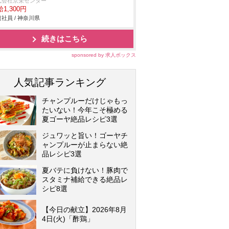
式会社京栄センター
1,300円
社員 / 神奈川県
続きはこちら
sponsored by 求人ボックス
人気記事ランキング
チャンプルーだけじゃもっ
たいない！今年こそ極める
夏ゴーヤ絶品レシピ3選
ジュワッと旨い！ゴーヤチ
ャンプルーが止まらない絶
品レシピ3選
夏バテに負けない！豚肉で
スタミナ補給できる絶品レ
シピ8選
【今日の献立】2026年8月
4日(火)「酢鶏」