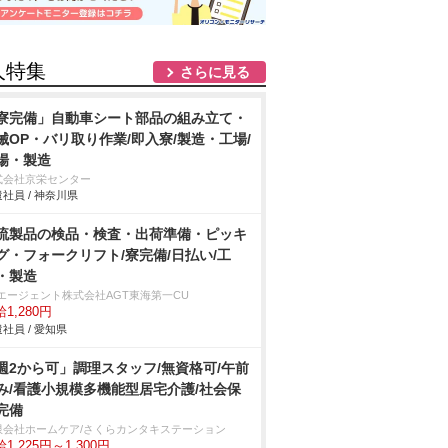
人特集
さらに見る
寮完備」自動車シート部品の組み立て・
械OP・バリ取り作業/即入寮/製造・工場/
場・製造
式会社京栄センター
社員 / 神奈川県
流製品の検品・検査・出荷準備・ピッキ
グ・フォークリフト/寮完備/日払い/工
・製造
Tエージェント株式会社AGT東海第一CU
1,280円
社員 / 愛知県
週2から可」調理スタッフ/無資格可/午前
み/看護小規模多機能型居宅介護/社会保
完備
限会社ホームケア/さくらカンタキステーション
1,225円～1,300円