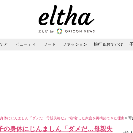
ケア
ビューティ
フード
ファッション
旅行＆おでかけ
ンケア
ダイエット・ボディケア
ヘアスタイル・ヘアアレンジ
身体にじんましん「ダメだ…母親失格だ」 “崩壊”した家庭を再構築できた理由
> 
子の身体にじんましん「ダメだ…母親失