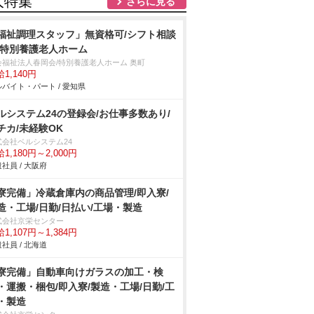
人特集
さらに見る
福祉調理スタッフ」無資格可/シフト相談
/特別養護老人ホーム
会福祉法人春岡会/特別養護老人ホーム 奥町
1,140円
バイト・パート / 愛知県
ルシステム24の登録会/お仕事多数あり/
チカ/未経験OK
式会社ベルシステム24
1,180円～2,000円
社員 / 大阪府
寮完備」冷蔵倉庫内の商品管理/即入寮/
造・工場/日勤/日払い/工場・製造
式会社京栄センター
1,107円～1,384円
社員 / 北海道
寮完備」自動車向けガラスの加工・検
・運搬・梱包/即入寮/製造・工場/日勤/工
・製造