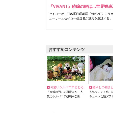
『VIVANT』続編の鍵は…世界観
セイコーが、TBS系日曜劇場『VIVANT』コ
ューサーとセイコー担当者が魅力を解説する。
おすすめコンテンツ
可愛いシルバニアまとめ
癒やしの猫ま
『鬼滅の刃』の再現ほか、人
人気タレント猫、
気のシルバニア投稿を公開
キュートな猫ズラ