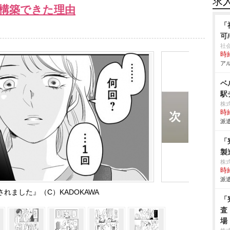
求
再構築できた理由
「
可
社
時給
アル
ベ
駅
株
時給
派遣
「
製
株
時給
派遣
れました』（C）KADOKAWA
「
査
場