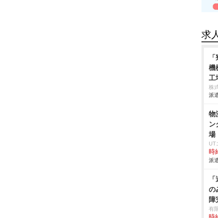
求
「
機
工
株
派遣
物
ン
場
U
時給
派遣
「
の
障
有
時給