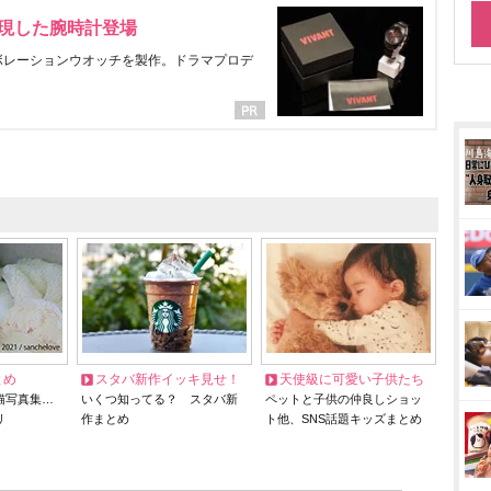
表現した腕時計登場
ラボレーションウオッチを製作。ドラマプロデ
とめ
スタバ新作イッキ見せ！
天使級に可愛い子供たち
猫写真集…
いくつ知ってる？ スタバ新
ペットと子供の仲良しショッ
リ
作まとめ
ト他、SNS話題キッズまとめ