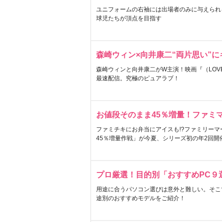
ユニフォームの右袖には出場者のみに与えられ
球児たちが頂点を目指す
森崎ウィン×向井康二“両片思い”
森崎ウィンと向井康二がW主演！映画『（LOVE S
最速配信。究極のピュアラブ！
お値段そのまま45％増量！ファミ
ファミチキにお弁当にアイスも!?ファミリーマ
45％増量作戦」が今夏、シリーズ初の年2回開
プロ厳選！目的別「おすすめPC９
用途に合うパソコン選びは意外と難しい。そこ
途別のおすすめモデルをご紹介！