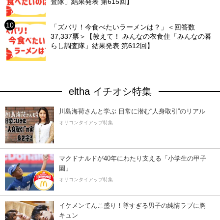
査隊」結果発表 第615回】
「ズバリ！今食べたいラーメンは？」＜回答数
37,337票＞【教えて！ みんなの衣食住「みんなの暮
らし調査隊」結果発表 第612回】
eltha イチオシ特集
川島海荷さんと学ぶ 日常に潜む“人身取引”のリアル
オリコンタイアップ特集
マクドナルドが40年にわたり支える「小学生の甲子
園」
オリコンタイアップ特集
イケメンてんこ盛り！尊すぎる男子の純情ラブに胸
キュン