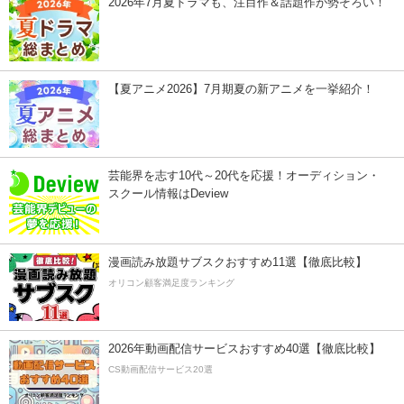
2026年7月夏ドラマも、注目作＆話題作が勢ぞろい！
【夏アニメ2026】7月期夏の新アニメを一挙紹介！
芸能界を志す10代～20代を応援！オーディション・
スクール情報はDeview
漫画読み放題サブスクおすすめ11選【徹底比較】
オリコン顧客満足度ランキング
2026年動画配信サービスおすすめ40選【徹底比較】
CS動画配信サービス20選