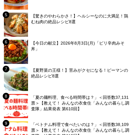
【驚きのやわらかさ！】ヘルシーなのに大満足！鶏
むね肉の絶品レシピ8選
【今日の献立】2026年8月3日(月)「ピリ辛肉みそ
丼」
【夏野菜の王様！】苦みがクセになる！ピーマンの
絶品レシピ8選
「夏の麺料理、食べる時間帯は？」＜回答数37,131
票＞【教えて！ みんなの衣食住「みんなの暮らし調
査隊」結果発表 第610回】
「ベトナム料理で食べたいのは？」＜回答数38,109
票＞【教えて！ みんなの衣食住「みんなの暮らし調