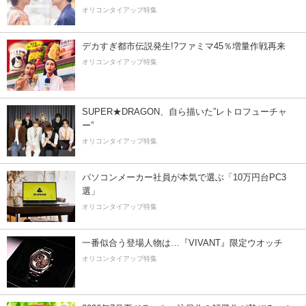
オリコンタイアップ特集
デカすぎ都市伝説発生!?ファミマ45％増量作戦再来
オリコンタイアップ特集
SUPER★DRAGON、自ら描いた”レトロフューチャ
ー”
オリコンタイアップ特集
パソコンメーカー社員が本気で選ぶ「10万円台PC3
選」
オリコンタイアップ特集
一番似合う登場人物は…『VIVANT』限定ウオッチ
オリコンタイアップ特集