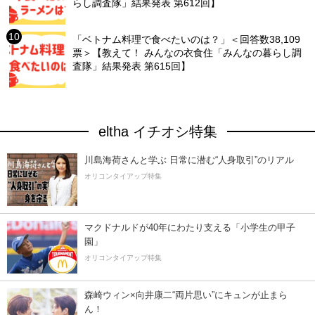
らし調査隊」結果発表 第612回】
「ベトナム料理で食べたいのは？」＜回答数38,109
票＞【教えて！ みんなの衣食住「みんなの暮らし調
査隊」結果発表 第615回】
eltha イチオシ特集
川島海荷さんと学ぶ 日常に潜む“人身取引”のリアル
オリコンタイアップ特集
マクドナルドが40年にわたり支える「小学生の甲子
園」
オリコンタイアップ特集
森崎ウィン×向井康二“両片思い”にキュンが止まら
ん！