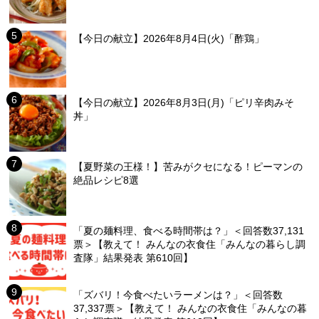
【今日の献立】2026年8月4日(火)「酢鶏」
【今日の献立】2026年8月3日(月)「ピリ辛肉みそ
丼」
【夏野菜の王様！】苦みがクセになる！ピーマンの
絶品レシピ8選
「夏の麺料理、食べる時間帯は？」＜回答数37,131
票＞【教えて！ みんなの衣食住「みんなの暮らし調
査隊」結果発表 第610回】
「ズバリ！今食べたいラーメンは？」＜回答数
37,337票＞【教えて！ みんなの衣食住「みんなの暮