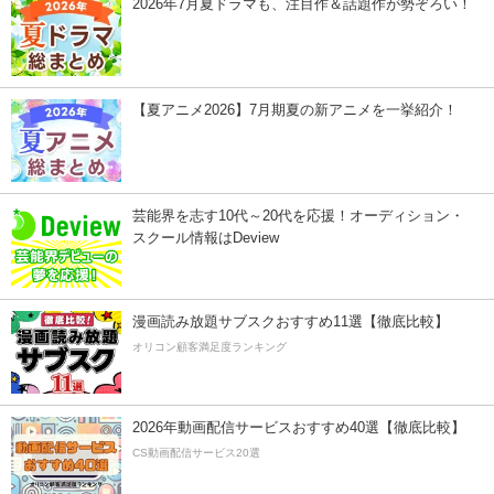
2026年7月夏ドラマも、注目作＆話題作が勢ぞろい！
【夏アニメ2026】7月期夏の新アニメを一挙紹介！
芸能界を志す10代～20代を応援！オーディション・
スクール情報はDeview
漫画読み放題サブスクおすすめ11選【徹底比較】
オリコン顧客満足度ランキング
2026年動画配信サービスおすすめ40選【徹底比較】
CS動画配信サービス20選