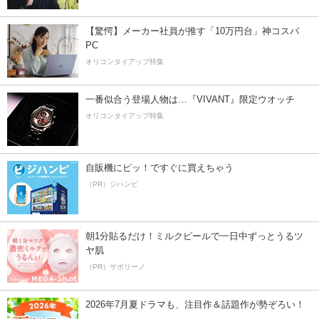
【驚愕】メーカー社員が推す「10万円台」神コスパ
PC
オリコンタイアップ特集
一番似合う登場人物は…『VIVANT』限定ウオッチ
オリコンタイアップ特集
自販機にピッ！ですぐに買えちゃう
（PR）ジハンピ
朝1分貼るだけ！ミルクピールで一日中ずっとうるツ
ヤ肌
（PR）サボリーノ
2026年7月夏ドラマも、注目作＆話題作が勢ぞろい！