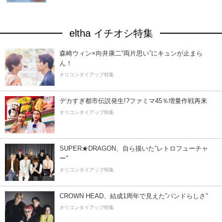
eltha イチオシ特集
森崎ウィン×向井康二“両片思い”にキュンが止まら
ん！
オリコンタイアップ特集
デカすぎ都市伝説発生!?ファミマ45％増量作戦再来
オリコンタイアップ特集
SUPER★DRAGON、自ら描いた”レトロフューチャ
ー”
オリコンタイアップ特集
CROWN HEAD、結成1周年で見えた”バンドらしさ”
オリコンタイアップ特集