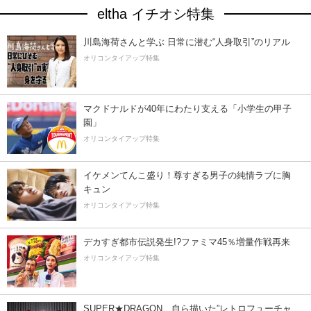
eltha イチオシ特集
川島海荷さんと学ぶ 日常に潜む“人身取引”のリアル
オリコンタイアップ特集
マクドナルドが40年にわたり支える「小学生の甲子
園」
オリコンタイアップ特集
イケメンてんこ盛り！尊すぎる男子の純情ラブに胸
キュン
オリコンタイアップ特集
デカすぎ都市伝説発生!?ファミマ45％増量作戦再来
オリコンタイアップ特集
SUPER★DRAGON、自ら描いた”レトロフューチャ