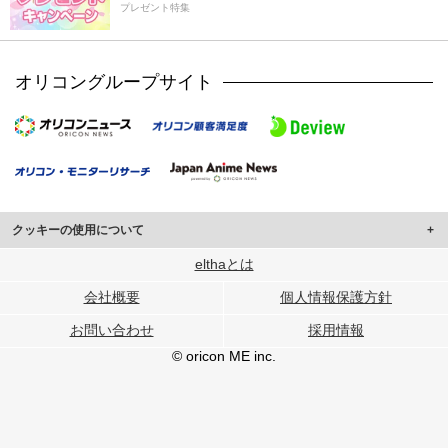
プレゼント特集
オリコングループサイト
クッキーの使用について
このサイトでは Cookie を使用して、ユーザーに合わせたコンテンツや広告の
elthaとは
表示、ソーシャル メディア機能の提供、広告の表示回数やクリック数の測定を
会社概要
個人情報保護方針
行っています。
また、ユーザーによるサイトの利用状況についても情報を収集し、ソーシャル
お問い合わせ
採用情報
メディアや広告配信、データ解析の各パートナーに提供しています。
各パートナーは、この情報とユーザーが各パートナーに提供した他の情報や、
© oricon ME inc.
ユーザーが各パートナーのサービスを使用したときに収集した他の情報を組み
合わせて使用することがあります。