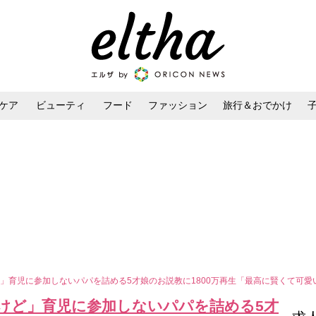
ケア
ビューティ
フード
ファッション
旅行＆おでかけ
ンケア
ダイエット・ボディケア
ヘアスタイル・ヘアアレンジ
」育児に参加しないパパを詰める5才娘のお説教に1800万再生「最高に賢くて可愛
けど」育児に参加しないパパを詰める5才