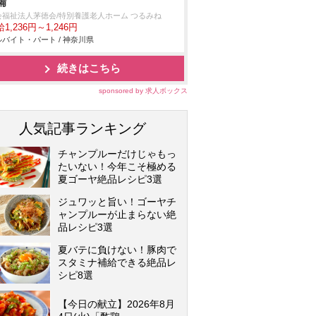
備
会福祉法人茅徳会/特別養護老人ホーム つるみね
1,236円～1,246円
バイト・パート / 神奈川県
続きはこちら
sponsored by 求人ボックス
人気記事ランキング
チャンプルーだけじゃもっ
たいない！今年こそ極める
夏ゴーヤ絶品レシピ3選
ジュワッと旨い！ゴーヤチ
ャンプルーが止まらない絶
品レシピ3選
夏バテに負けない！豚肉で
スタミナ補給できる絶品レ
シピ8選
【今日の献立】2026年8月