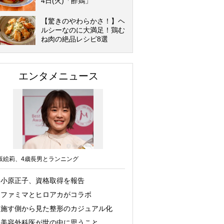
4日(火)「酢鶏」
【驚きのやわらかさ！】ヘ
ルシーなのに大満足！鶏む
ね肉の絶品レシピ8選
エンタメニュース
坂絵莉、4歳長男とランニング
小原正子、資格取得を報告
ファミマとヒロアカがコラボ
施す側から見た整形のカジュアル化
美容外科医が世の中に思うこと