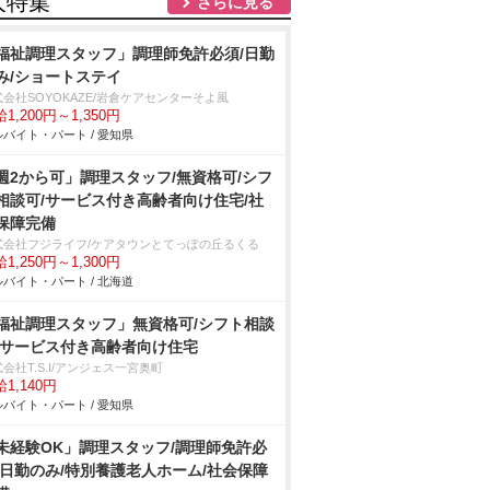
人特集
さらに見る
福祉調理スタッフ」調理師免許必須/日勤
み/ショートステイ
会社SOYOKAZE/岩倉ケアセンターそよ風
1,200円～1,350円
バイト・パート / 愛知県
週2から可」調理スタッフ/無資格可/シフ
相談可/サービス付き高齢者向け住宅/社
保障完備
式会社フジライフ/ケアタウンとてっぽの丘るくる
1,250円～1,300円
バイト・パート / 北海道
福祉調理スタッフ」無資格可/シフト相談
/サービス付き高齢者向け住宅
会社T.S.I/アンジェス一宮奥町
1,140円
バイト・パート / 愛知県
未経験OK」調理スタッフ/調理師免許必
/日勤のみ/特別養護老人ホーム/社会保障