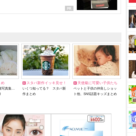
とめ
スタバ新作イッキ見せ！
天使級に可愛い子供たち
猫写真集…
いくつ知ってる？ スタバ新
ペットと子供の仲良しショッ
リ
作まとめ
ト他、SNS話題キッズまとめ