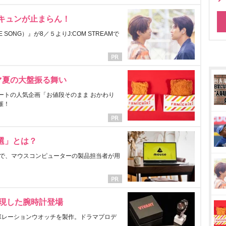
にキュンが止まらん！
ONG）』が8／５よりJ:COM STREAMで
マ夏の大盤振る舞い
ートの人気企画「お値段そのまま おかわり
催！
選」とは？
で、マウスコンピューターの製品担当者が用
表現した腕時計登場
ラボレーションウオッチを製作。ドラマプロデ