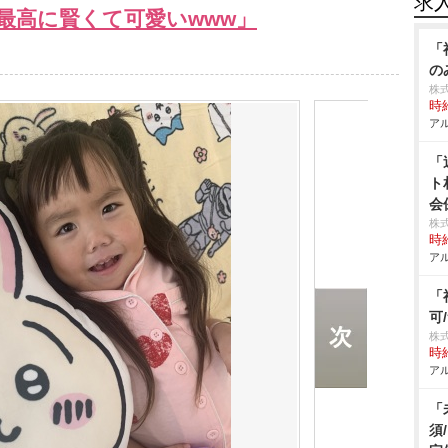
求
「最高に賢くて可愛いwww」
「
の
株式
時給
アル
「
ト
会
株
時給
アル
「
可
株式
時給
アル
「
須