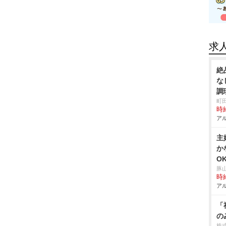
求
絶
な
調
町
時給
アル
主
か
O
豚
時給
アル
「
の
株式