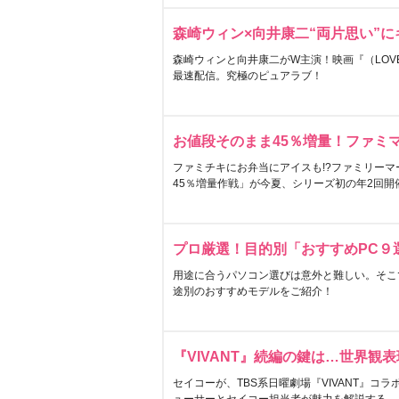
森崎ウィン×向井康二“両片思い”
森崎ウィンと向井康二がW主演！映画『（LOVE S
最速配信。究極のピュアラブ！
お値段そのまま45％増量！ファミ
ファミチキにお弁当にアイスも!?ファミリーマ
45％増量作戦」が今夏、シリーズ初の年2回開
プロ厳選！目的別「おすすめPC９
用途に合うパソコン選びは意外と難しい。そこ
途別のおすすめモデルをご紹介！
『VIVANT』続編の鍵は…世界観
セイコーが、TBS系日曜劇場『VIVANT』コ