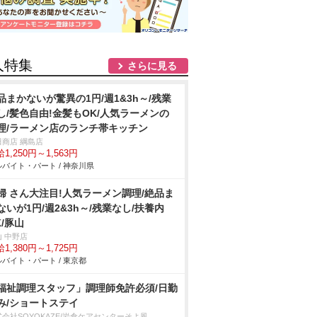
人特集
さらに見る
品まかないが驚異の1円/週1&3h～/残業
し/髪色自由!金髪もOK/人気ラーメンの
理/ラーメン店のランチ帯キッチン
田商店 綱島店
1,250円～1,563円
バイト・パート / 神奈川県
婦 さん大注目!人気ラーメン調理/絶品ま
ないが1円/週2&3h～/残業なし/扶養内
K/豚山
山 中野店
1,380円～1,725円
バイト・パート / 東京都
福祉調理スタッフ」調理師免許必須/日勤
み/ショートステイ
会社SOYOKAZE/岩倉ケアセンターそよ風