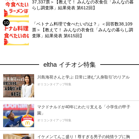
37,337票＞【教えて！ みんなの衣食住「みんなの暮
らし調査隊」結果発表 第612回】
「ベトナム料理で食べたいのは？」＜回答数38,109
票＞【教えて！ みんなの衣食住「みんなの暮らし調
査隊」結果発表 第615回】
eltha イチオシ特集
川島海荷さんと学ぶ 日常に潜む“人身取引”のリアル
オリコンタイアップ特集
マクドナルドが40年にわたり支える「小学生の甲子
園」
オリコンタイアップ特集
イケメンてんこ盛り！尊すぎる男子の純情ラブに胸