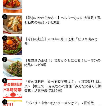
【驚きのやわらかさ！】ヘルシーなのに大満足！鶏
むね肉の絶品レシピ8選
【今日の献立】2026年8月3日(月)「ピリ辛肉みそ
丼」
【夏野菜の王様！】苦みがクセになる！ピーマンの
絶品レシピ8選
「夏の麺料理、食べる時間帯は？」＜回答数37,131
票＞【教えて！ みんなの衣食住「みんなの暮らし調
査隊」結果発表 第610回】
「ズバリ！今食べたいラーメンは？」＜回答数