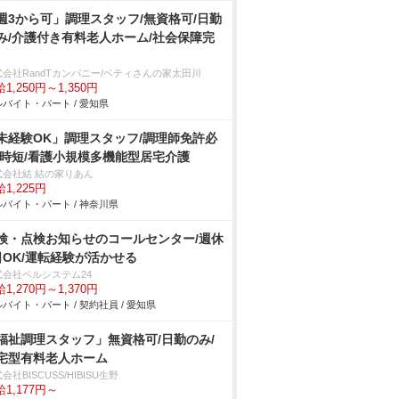
週3から可」調理スタッフ/無資格可/日勤
み/介護付き有料老人ホーム/社会保障完
式会社RandTカンパニー/ベティさんの家太田川
1,250円～1,350円
バイト・パート / 愛知県
未経験OK」調理スタッフ/調理師免許必
/時短/看護小規模多機能型居宅介護
式会社結 結の家りあん
1,225円
バイト・パート / 神奈川県
検・点検お知らせのコールセンター/週休
日OK/運転経験が活かせる
式会社ベルシステム24
1,270円～1,370円
バイト・パート / 契約社員 / 愛知県
福祉調理スタッフ」無資格可/日勤のみ/
宅型有料老人ホーム
会社BISCUSS/HIBISU生野
1,177円～