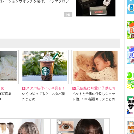
ラボレーションウオッチを製作。ドラマプロデ
とめ
スタバ新作イッキ見せ！
天使級に可愛い子供たち
猫写真集…
いくつ知ってる？ スタバ新
ペットと子供の仲良しショッ
リ
作まとめ
ト他、SNS話題キッズまとめ