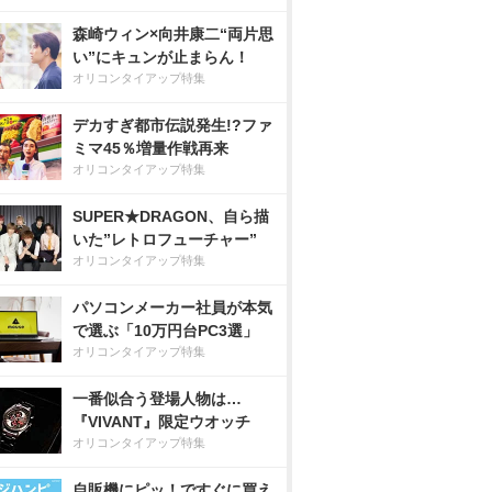
森崎ウィン×向井康二“両片思
い”にキュンが止まらん！
オリコンタイアップ特集
デカすぎ都市伝説発生!?ファ
ミマ45％増量作戦再来
オリコンタイアップ特集
SUPER★DRAGON、自ら描
いた”レトロフューチャー”
オリコンタイアップ特集
パソコンメーカー社員が本気
で選ぶ「10万円台PC3選」
オリコンタイアップ特集
一番似合う登場人物は…
『VIVANT』限定ウオッチ
オリコンタイアップ特集
自販機にピッ！ですぐに買え