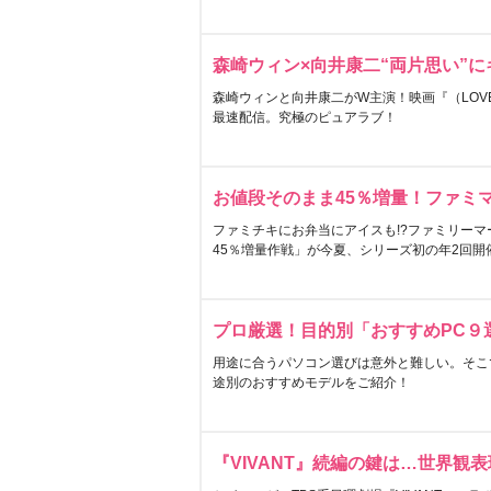
森崎ウィン×向井康二“両片思い”
森崎ウィンと向井康二がW主演！映画『（LOVE S
最速配信。究極のピュアラブ！
お値段そのまま45％増量！ファミ
ファミチキにお弁当にアイスも!?ファミリーマ
45％増量作戦」が今夏、シリーズ初の年2回開
プロ厳選！目的別「おすすめPC９
用途に合うパソコン選びは意外と難しい。そこ
途別のおすすめモデルをご紹介！
『VIVANT』続編の鍵は…世界観