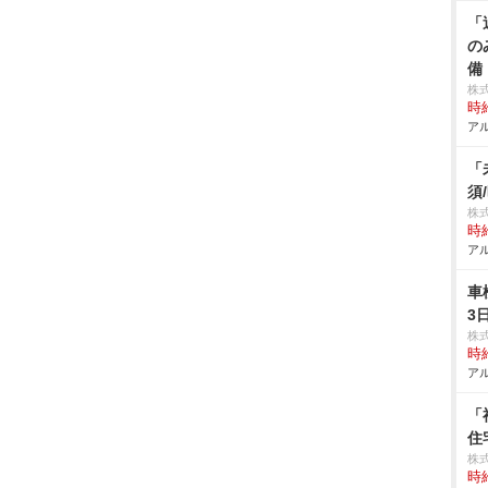
「
の
備
株
時給
アル
「
須
株
時給
アル
車
3
株
時給
アル
「
住
株式
時給