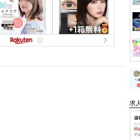
求
歯
あ
時給
アル