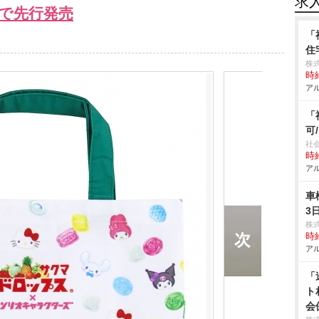
求
で先行発売
「
住
株
時給
アル
「
可
社
時給
アル
車
3
株
時給
アル
「
ト
会