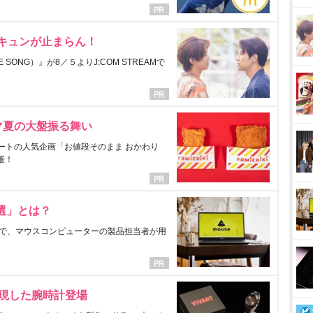
にキュンが止まらん！
ONG）』が8／５よりJ:COM STREAMで
マ夏の大盤振る舞い
ートの人気企画「お値段そのまま おかわり
催！
選」とは？
で、マウスコンピューターの製品担当者が用
表現した腕時計登場