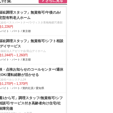
人特集
さらに見る
福祉調理スタッフ」無資格可/午後のみ/
宅型有料老人ホーム
式会社ベストパートナー/ラヴィスタ青梅梅郷弐番館
1,226円
バイト・パート / 東京都
福祉調理スタッフ」無資格可/シフト相談
/デイサービス
会福祉法人アゼリヤ会/美山デイホーム
1,244円～1,260円
バイト・パート / 東京都
検・点検お知らせのコールセンター/週休
日OK/運転経験が活かせる
式会社ベルシステム24
1,270円～1,370円
バイト・パート / 契約社員 / 愛知県
週1から可」調理スタッフ/無資格可/シフ
相談可/サービス付き高齢者向け住宅/社
保障完備