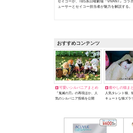
セイコーが、TBS系日曜劇場『VIVANT』コ
ューサーとセイコー担当者が魅力を解説する。
おすすめコンテンツ
可愛いシルバニアまとめ
癒やしの猫ま
『鬼滅の刃』の再現ほか、人
人気タレント猫、
気のシルバニア投稿を公開
キュートな猫ズラ