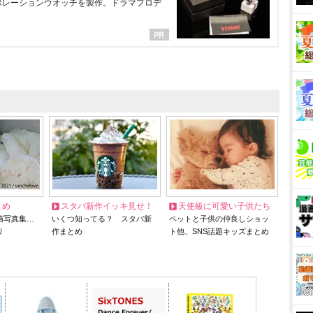
ラボレーションウオッチを製作。ドラマプロデ
とめ
スタバ新作イッキ見せ！
天使級に可愛い子供たち
猫写真集…
いくつ知ってる？ スタバ新
ペットと子供の仲良しショッ
リ
作まとめ
ト他、SNS話題キッズまとめ