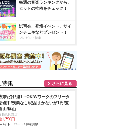
毎週の音楽ランキングから、
ヒットの推移をチェック！
試写会、登壇イベント、サイ
ンチェキなどプレゼント！
プレゼント特集
人特集
さらに見る
夜帯だけ!週1～OK/Wワークのフリータ
活躍中/残業なし/絶品まかないが1円/髪
自由/豚山
山 横浜岡野店
1,750円
バイト・パート / 神奈川県