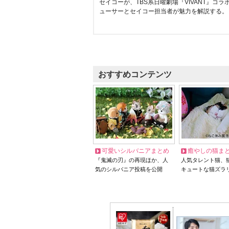
セイコーが、TBS系日曜劇場『VIVANT』コ
ューサーとセイコー担当者が魅力を解説する。
おすすめコンテンツ
可愛いシルバニアまとめ
癒やしの猫ま
『鬼滅の刃』の再現ほか、人
人気タレント猫、
気のシルバニア投稿を公開
キュートな猫ズラ