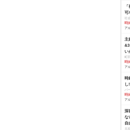
「
可
社
時給
アル
主
&
い
町
時給
アル
時
し
パ
時給
アル
深
な
自
元