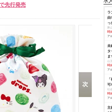
求
で先行発売
ラ
由
っ
豚
時給
アル
未
タ
ま
山
時給
アル
「
可
社
時給
アル
主