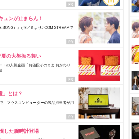
にキュンが止まらん！
ONG）』が8／５よりJ:COM STREAMで
マ夏の大盤振る舞い
ートの人気企画「お値段そのまま おかわり
催！
選」とは？
で、マウスコンピューターの製品担当者が用
表現した腕時計登場