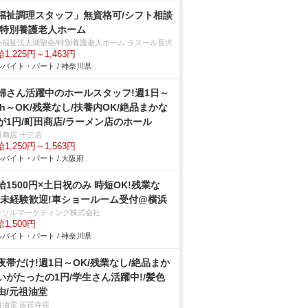
福祉調理スタッフ」無資格可/シフト相談
/特別養護老人ホーム
会福祉法人湖聖会/特別養護老人ホーム ラスール長沢
1,225円～1,463円
バイト・パート / 神奈川県
婦さん活躍中のホールスタッフ!週1日～
3h～OK/残業なし/扶養内OK/絶品まかな
が1円/町田商店/ラーメン店のホール
田商店 十三店
1,250円～1,563円
バイト・パート / 大阪府
給1500円×土日祝のみ 時短OK!残業な
!未経験歓迎!車ショールーム受付@横浜
ーソルマーケティング株式会社
1,500円
バイト・パート / 神奈川県
夜帯だけ!週1日～OK/残業なし/絶品まか
いがたったの1円/学生さん活躍中!/髪色
由/元祖油堂
祖油堂 吉祥寺店