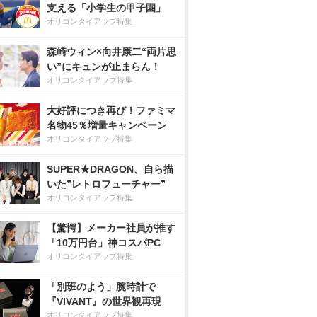
支える「小学生の甲子園」
オリコンタイアップ特集
森崎ウィン×向井康二“両片思
い”にキュンが止まらん！
オリコンタイアップ特集
大好評につき再び！ファミマ
名物45％増量キャンペーン
オリコンタイアップ特集
SUPER★DRAGON、自ら描
いた”レトロフューチャー”
オリコンタイアップ特集
【驚愕】メーカー社員が推す
「10万円台」神コスパPC
オリコンタイアップ特集
「別班のよう」腕時計で
『VIVANT』の世界観再現
オリコンタイアップ特集