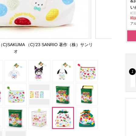
&
い
町
時給
アル
C)SAKUMA （C)’23 SANRIO 著作（株）サンリ
オ