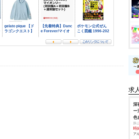
求
深
ー
色
豚
時給
アル