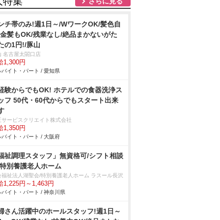
人特集
さらに見る
ンチ帯のみ!週1日～/WワークOK/髪色自
!金髪もOK/残業なし/絶品まかないがた
たの1円!/豚山
山 名古屋太閤口店
1,300円
バイト・パート / 愛知県
経験からでもOK! ホテルでの食器洗浄ス
ッフ 50代・60代からでもスタート出来
す
王サービスクリエイト株式会社
1,350円
バイト・パート / 大阪府
福祉調理スタッフ」無資格可/シフト相談
/特別養護老人ホーム
会福祉法人湖聖会/特別養護老人ホーム ラスール長沢
1,225円～1,463円
バイト・パート / 神奈川県
婦さん活躍中のホールスタッフ!週1日～