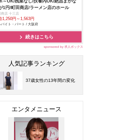
3h～OK/残業なし/扶養内OK/絶品まかな
が1円/町田商店/ラーメン店のホール
田商店 十三店
1,250円～1,563円
バイト・パート / 大阪府
続きはこちら
sponsored by 求人ボックス
人気記事ランキング
37歳女性の13年間の変化
エンタメニュース