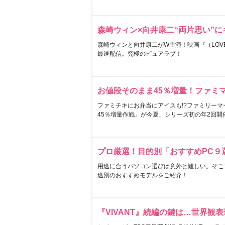
森崎ウィン×向井康二“両片思い”
森崎ウィンと向井康二がW主演！映画『（LOVE S
最速配信。究極のピュアラブ！
お値段そのまま45％増量！ファミ
ファミチキにお弁当にアイスも!?ファミリーマ
45％増量作戦」が今夏、シリーズ初の年2回開
プロ厳選！目的別「おすすめPC９
用途に合うパソコン選びは意外と難しい。そこ
途別のおすすめモデルをご紹介！
『VIVANT』続編の鍵は…世界観