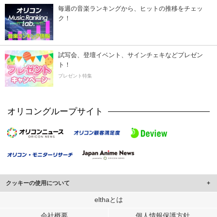
毎週の音楽ランキングから、ヒットの推移をチェッ
ク！
試写会、登壇イベント、サインチェキなどプレゼン
ト！
プレゼント特集
オリコングループサイト
クッキーの使用について
このサイトでは Cookie を使用して、ユーザーに合わせたコンテンツや広告の
elthaとは
表示、ソーシャル メディア機能の提供、広告の表示回数やクリック数の測定を
会社概要
個人情報保護方針
行っています。