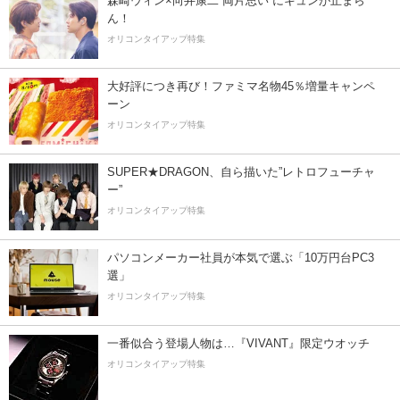
森崎ウィン×向井康二“両片思い”にキュンが止まら
ん！
オリコンタイアップ特集
大好評につき再び！ファミマ名物45％増量キャンペ
ーン
オリコンタイアップ特集
SUPER★DRAGON、自ら描いた”レトロフューチャ
ー”
オリコンタイアップ特集
パソコンメーカー社員が本気で選ぶ「10万円台PC3
選」
オリコンタイアップ特集
一番似合う登場人物は…『VIVANT』限定ウオッチ
オリコンタイアップ特集