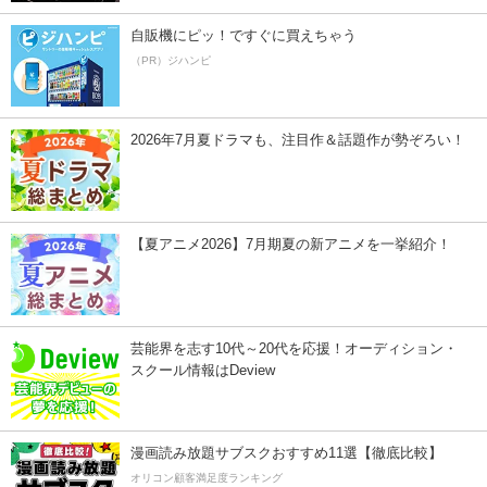
自販機にピッ！ですぐに買えちゃう
（PR）ジハンピ
2026年7月夏ドラマも、注目作＆話題作が勢ぞろい！
【夏アニメ2026】7月期夏の新アニメを一挙紹介！
芸能界を志す10代～20代を応援！オーディション・
スクール情報はDeview
漫画読み放題サブスクおすすめ11選【徹底比較】
オリコン顧客満足度ランキング