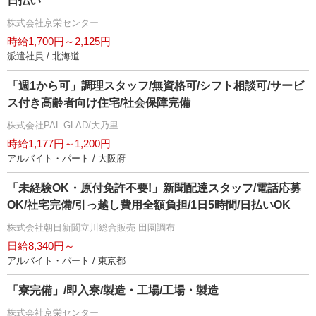
日払い
株式会社京栄センター
時給1,700円～2,125円
派遣社員 / 北海道
「週1から可」調理スタッフ/無資格可/シフト相談可/サービ
ス付き高齢者向け住宅/社会保障完備
株式会社PAL GLAD/大乃里
時給1,177円～1,200円
アルバイト・パート / 大阪府
「未経験OK・原付免許不要!」新聞配達スタッフ/電話応募
OK/社宅完備/引っ越し費用全額負担/1日5時間/日払いOK
株式会社朝日新聞立川総合販売 田園調布
日給8,340円～
アルバイト・パート / 東京都
「寮完備」/即入寮/製造・工場/工場・製造
株式会社京栄センター