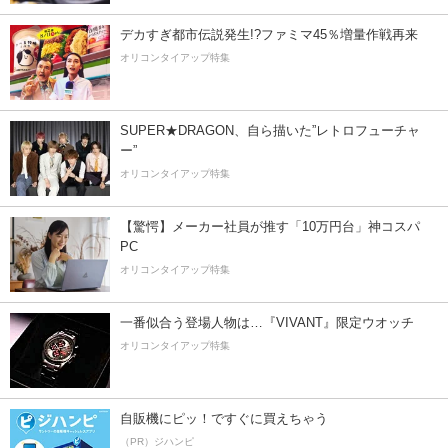
デカすぎ都市伝説発生!?ファミマ45％増量作戦再来
オリコンタイアップ特集
SUPER★DRAGON、自ら描いた”レトロフューチャ
ー”
オリコンタイアップ特集
【驚愕】メーカー社員が推す「10万円台」神コスパ
PC
オリコンタイアップ特集
一番似合う登場人物は…『VIVANT』限定ウオッチ
オリコンタイアップ特集
自販機にピッ！ですぐに買えちゃう
（PR）ジハンピ