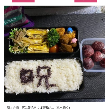
「呪」弁当 実は卵焼きには秘密が…（次へ続く）