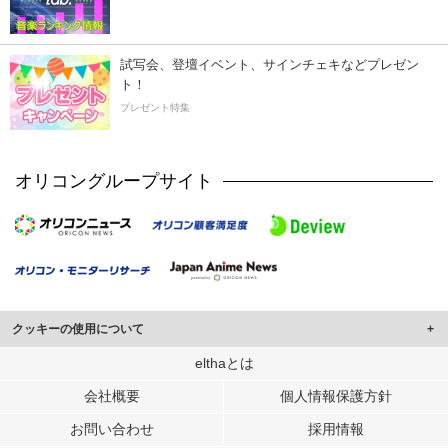
試写会、登壇イベント、サインチェキなどプレゼン
ト！
プレゼント特集
オリコングループサイト
クッキーの使用について
このサイトでは Cookie を使用して、ユーザーに合わせたコンテンツや広告の
elthaとは
表示、ソーシャル メディア機能の提供、広告の表示回数やクリック数の測定を
会社概要
個人情報保護方針
行っています。
また、ユーザーによるサイトの利用状況についても情報を収集し、ソーシャル
お問い合わせ
採用情報
メディアや広告配信、データ解析の各パートナーに提供しています。
各パートナーは、この情報とユーザーが各パートナーに提供した他の情報や、