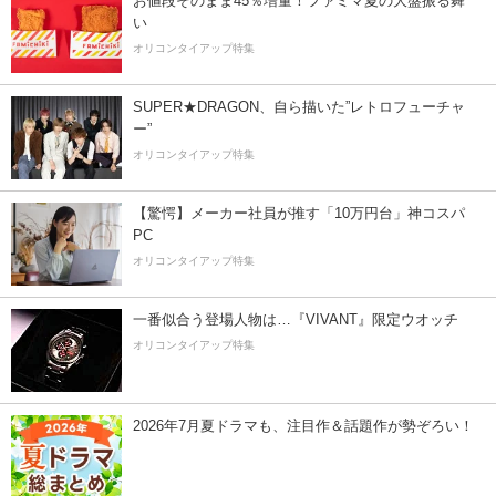
お値段そのまま45％増量！ファミマ夏の大盤振る舞
い
オリコンタイアップ特集
SUPER★DRAGON、自ら描いた”レトロフューチャ
ー”
オリコンタイアップ特集
【驚愕】メーカー社員が推す「10万円台」神コスパ
PC
オリコンタイアップ特集
一番似合う登場人物は…『VIVANT』限定ウオッチ
オリコンタイアップ特集
2026年7月夏ドラマも、注目作＆話題作が勢ぞろい！