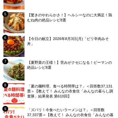
【驚きのやわらかさ！】ヘルシーなのに大満足！鶏
むね肉の絶品レシピ8選
【今日の献立】2026年8月3日(月)「ピリ辛肉みそ
丼」
【夏野菜の王様！】苦みがクセになる！ピーマンの
絶品レシピ8選
「夏の麺料理、食べる時間帯は？」＜回答数37,131
票＞【教えて！ みんなの衣食住「みんなの暮らし調
査隊」結果発表 第610回】
「ズバリ！今食べたいラーメンは？」＜回答数
37,337票＞【教えて！ みんなの衣食住「みんなの暮