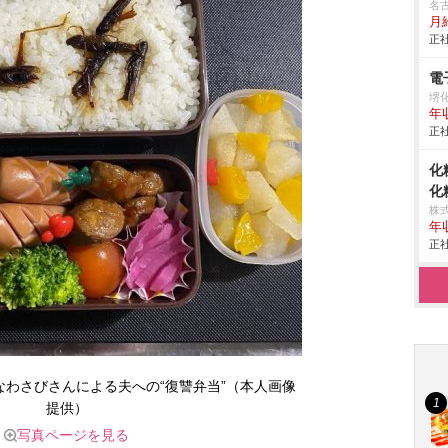
名
月
正社
電
堺
年
正社
化
化
株
年
正社
わさびさんによる夫への“復讐弁当”（本人画像
提供）
写真ページを見る