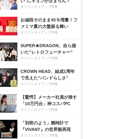
い”にキュンが止まらん！
オリコンタイアップ特集
お値段そのまま45％増量！フ
ァミマ夏の大盤振る舞い
オリコンタイアップ特集
SUPER★DRAGON、自ら描
いた”レトロフューチャー”
オリコンタイアップ特集
CROWN HEAD、結成1周年
で見えた”バンドらしさ”
オリコンタイアップ特集
【驚愕】メーカー社員が推す
「10万円台」神コスパPC
オリコンタイアップ特集
「別班のよう」腕時計で
『VIVANT』の世界観再現
オリコンタイアップ特集