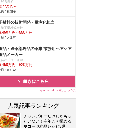
古屋営業所
給22万円～
員 / 愛知県
子材料の技術開発・量産化担当
化学工業株式会社
収450万円～550万円
員 / 大阪府
粧品・医薬部外品の薬事/業務用ヘアケア
粧品メーカー
式会社千代田化学
収450万円～620万円
員 / 東京都
続きはこちら
sponsored by 求人ボックス
人気記事ランキング
チャンプルーだけじゃもっ
たいない！今年こそ極める
夏ゴーヤ絶品レシピ3選