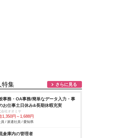
人特集
さらに見る
般事務・OA事務/簡単なデータ入力・事
のお仕事土日休み&長期休暇充実
式会社オオミヤ
1,350円～1,688円
員 / 派遣社員 / 愛知県
流倉庫内の管理者