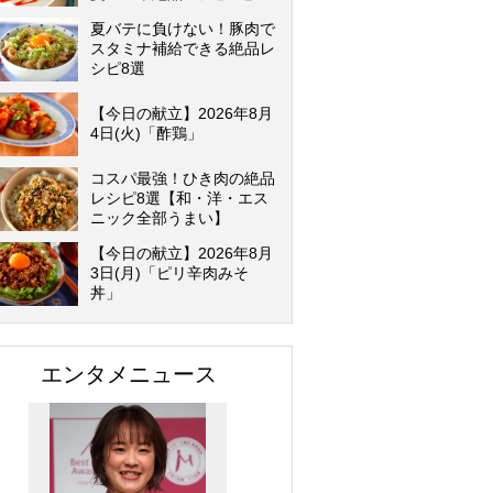
夏バテに負けない！豚肉で
スタミナ補給できる絶品レ
シピ8選
【今日の献立】2026年8月
4日(火)「酢鶏」
コスパ最強！ひき肉の絶品
レシピ8選【和・洋・エス
ニック全部うまい】
【今日の献立】2026年8月
3日(月)「ピリ辛肉みそ
丼」
エンタメニュース