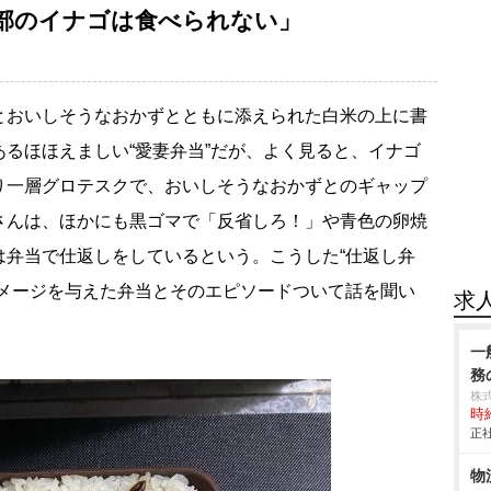
部のイナゴは食べられない」
おいしそうなおかずとともに添えられた白米の上に書
るほほえましい“愛妻弁当”だが、よく見ると、イナゴ
り一層グロテスクで、おいしそうなおかずとのギャップ
さんは、ほかにも黒ゴマで「反省しろ！」や青色の卵焼
は弁当で仕返しをしているという。こうした“仕返し弁
ダメージを与えた弁当とそのエピソードついて話を聞い
求
一
務
株
時給
正社
物