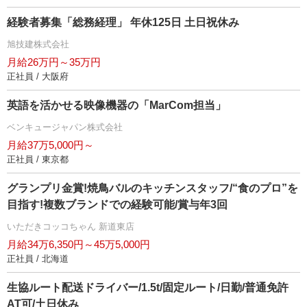
経験者募集「総務経理」 年休125日 土日祝休み
旭技建株式会社
月給26万円～35万円
正社員 / 大阪府
英語を活かせる映像機器の「MarCom担当」
ベンキュージャパン株式会社
月給37万5,000円～
正社員 / 東京都
グランプリ金賞!焼鳥バルのキッチンスタッフ/“食のプロ”を
目指す!複数ブランドでの経験可能/賞与年3回
いただきコッコちゃん 新道東店
月給34万6,350円～45万5,000円
正社員 / 北海道
生協ルート配送ドライバー/1.5t/固定ルート/日勤/普通免許
AT可/土日休み