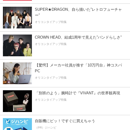
SUPER★DRAGON、自ら描いた”レトロフューチャ
ー”
オリコンタイアップ特集
CROWN HEAD、結成1周年で見えた”バンドらしさ”
オリコンタイアップ特集
【驚愕】メーカー社員が推す「10万円台」神コスパ
PC
オリコンタイアップ特集
「別班のよう」腕時計で『VIVANT』の世界観再現
オリコンタイアップ特集
自販機にピッ！ですぐに買えちゃう
（PR）ジハンピ