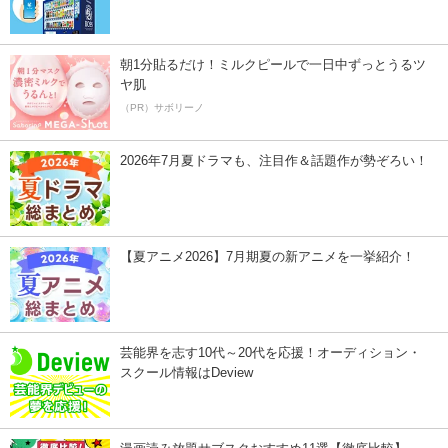
朝1分貼るだけ！ミルクピールで一日中ずっとうるツ
ヤ肌
（PR）サボリーノ
2026年7月夏ドラマも、注目作＆話題作が勢ぞろい！
【夏アニメ2026】7月期夏の新アニメを一挙紹介！
芸能界を志す10代～20代を応援！オーディション・
スクール情報はDeview