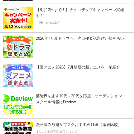
【8月12日まで！】チョコザップキャンペーン実施
中！
（PR）chocoZAP
2026年7月夏ドラマも、注目作＆話題作が勢ぞろい！
【夏アニメ2026】7月期夏の新アニメを一挙紹介！
芸能界を志す10代～20代を応援！オーディション・
スクール情報はDeview
漫画読み放題サブスクおすすめ11選【徹底比較】
オリコン顧客満足度ランキング