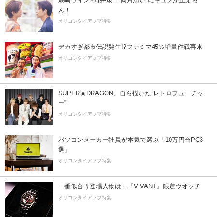
森崎ウィン×向井康二“両片思い”にキュンが止まら
ん！
オリコンタイアップ特集
デカすぎ都市伝説発生!?ファミマ45％増量作戦再来
オリコンタイアップ特集
SUPER★DRAGON、自ら描いた”レトロフューチャ
ー”
オリコンタイアップ特集
パソコンメーカー社員が本気で選ぶ「10万円台PC3
選」
オリコンタイアップ特集
一番似合う登場人物は…『VIVANT』限定ウオッチ
オリコンタイアップ特集