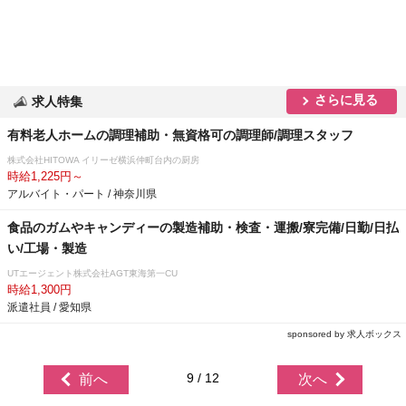
さらに見る
求人特集
有料老人ホームの調理補助・無資格可の調理師/調理スタッフ
株式会社HITOWA イリーゼ横浜仲町台内の厨房
時給1,225円～
アルバイト・パート / 神奈川県
食品のガムやキャンディーの製造補助・検査・運搬/寮完備/日勤/日払
い/工場・製造
UTエージェント株式会社AGT東海第一CU
時給1,300円
派遣社員 / 愛知県
sponsored by 求人ボックス
9 / 12
前へ
次へ