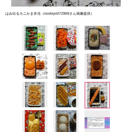
はみ出るカニかま弁当（noshiyo072969さん画像提供）