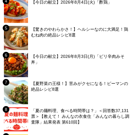
【今日の献立】2026年8月4日(火)「酢鶏」
【驚きのやわらかさ！】ヘルシーなのに大満足！鶏
むね肉の絶品レシピ8選
【今日の献立】2026年8月3日(月)「ピリ辛肉みそ
丼」
【夏野菜の王様！】苦みがクセになる！ピーマンの
絶品レシピ8選
「夏の麺料理、食べる時間帯は？」＜回答数37,131
票＞【教えて！ みんなの衣食住「みんなの暮らし調
査隊」結果発表 第610回】