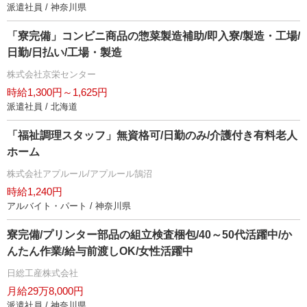
派遣社員 / 神奈川県
「寮完備」コンビニ商品の惣菜製造補助/即入寮/製造・工場/
日勤/日払い/工場・製造
株式会社京栄センター
時給1,300円～1,625円
派遣社員 / 北海道
「福祉調理スタッフ」無資格可/日勤のみ/介護付き有料老人
ホーム
株式会社アプルール/アプルール鵠沼
時給1,240円
アルバイト・パート / 神奈川県
寮完備/プリンター部品の組立検査梱包/40～50代活躍中/か
んたん作業/給与前渡しOK/女性活躍中
日総工産株式会社
月給29万8,000円
派遣社員 / 神奈川県