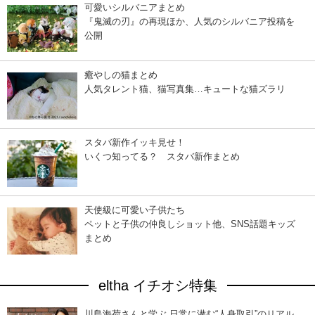
可愛いシルバニアまとめ
『鬼滅の刃』の再現ほか、人気のシルバニア投稿を
公開
癒やしの猫まとめ
人気タレント猫、猫写真集…キュートな猫ズラリ
スタバ新作イッキ見せ！
いくつ知ってる？ スタバ新作まとめ
天使級に可愛い子供たち
ペットと子供の仲良しショット他、SNS話題キッズ
まとめ
eltha イチオシ特集
川島海荷さんと学ぶ 日常に潜む“人身取引”のリアル