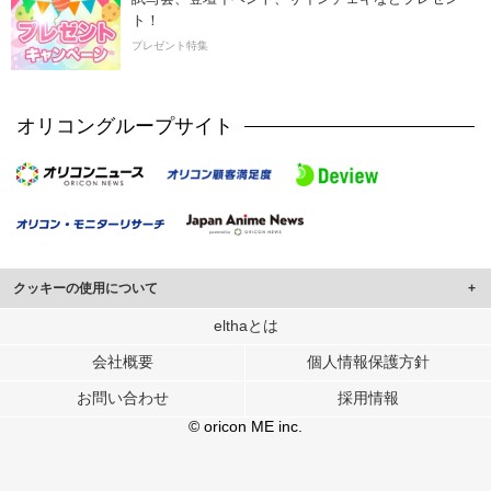
ト！
プレゼント特集
オリコングループサイト
クッキーの使用について
このサイトでは Cookie を使用して、ユーザーに合わせたコンテンツや広告の
elthaとは
表示、ソーシャル メディア機能の提供、広告の表示回数やクリック数の測定を
会社概要
個人情報保護方針
行っています。
また、ユーザーによるサイトの利用状況についても情報を収集し、ソーシャル
お問い合わせ
採用情報
メディアや広告配信、データ解析の各パートナーに提供しています。
各パートナーは、この情報とユーザーが各パートナーに提供した他の情報や、
© oricon ME inc.
ユーザーが各パートナーのサービスを使用したときに収集した他の情報を組み
合わせて使用することがあります。