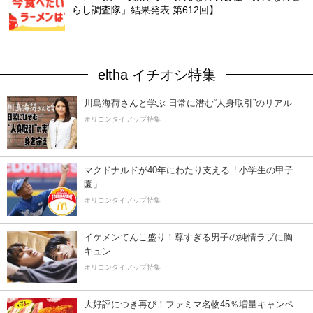
らし調査隊」結果発表 第612回】
eltha イチオシ特集
川島海荷さんと学ぶ 日常に潜む“人身取引”のリアル
オリコンタイアップ特集
マクドナルドが40年にわたり支える「小学生の甲子
園」
オリコンタイアップ特集
イケメンてんこ盛り！尊すぎる男子の純情ラブに胸
キュン
オリコンタイアップ特集
大好評につき再び！ファミマ名物45％増量キャンペ