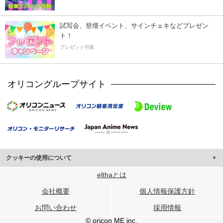
試写会、登壇イベント、サインチェキなどプレゼン
ト！
プレゼント特集
オリコングループサイト
クッキーの使用について
このサイトでは Cookie を使用して、ユーザーに合わせたコンテンツや広告の
elthaとは
表示、ソーシャル メディア機能の提供、広告の表示回数やクリック数の測定を
会社概要
個人情報保護方針
行っています。
また、ユーザーによるサイトの利用状況についても情報を収集し、ソーシャル
お問い合わせ
採用情報
メディアや広告配信、データ解析の各パートナーに提供しています。
各パートナーは、この情報とユーザーが各パートナーに提供した他の情報や、
© oricon ME inc.